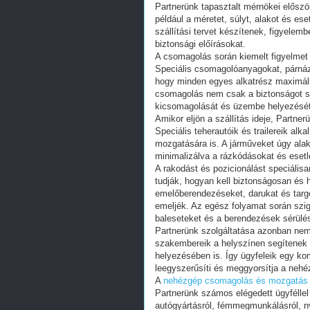
Partnerünk tapasztalt mérnökei előszö
például a méretet, súlyt, alakot és es
szállítási tervet készítenek, figyele
biztonsági előírásokat.
A csomagolás során kiemelt figyelmet
Speciális csomagolóanyagokat, párnázo
hogy minden egyes alkatrész maximáli
csomagolás nem csak a biztonságot sz
kicsomagolását és üzembe helyezését
Amikor eljön a szállítás ideje, Partner
Speciális teherautóik és trailereik a
mozgatására is. A járműveket úgy alak
minimalizálva a rázkódásokat és esetl
A rakodást és pozicionálást speciális
tudják, hogyan kell biztonságosan és
emelőberendezéseket, darukat és targ
emeljék. Az egész folyamat során szig
baleseteket és a berendezések sérülés
Partnerünk szolgáltatása azonban nem 
szakembereik a helyszínen segítene
helyezésében is. Így ügyfeleik egy ko
leegyszerűsíti és meggyorsítja a nehé
A
nehézgép csomagolás és mozgatás
Partnerünk számos elégedett ügyfélle
autógyártásról, fémmegmunkálásról, n