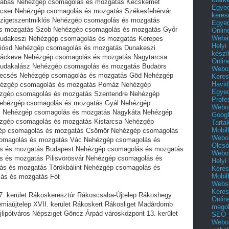
Dabas Nehézgép csomagolás és mozgatás Kecskemét
Egyed
cser Nehézgép csomagolás és mozgatás Székesfehérvár
keres
zigetszentmiklós Nehézgép csomagolás és mozgatás
Egyed
s mozgatás Szob Nehézgép csomagolás és mozgatás Győr
Onlin
Webár
udakeszi Nehézgép csomagolás és mozgatás Kerepes
Helyi
iósd Nehézgép csomagolás és mozgatás Dunakeszi
készí
áckeve Nehézgép csomagolás és mozgatás Nagytarcsa
Onlin
udakalász Nehézgép csomagolás és mozgatás Budaörs
Webol
ecsés Nehézgép csomagolás és mozgatás Göd Nehézgép
Keres
Havid
hézgép csomagolás és mozgatás Pomáz Nehézgép
Egyed
zgép csomagolás és mozgatás Szentendre Nehézgép
Profe
ehézgép csomagolás és mozgatás Gyál Nehézgép
Webol
s Nehézgép csomagolás és mozgatás Nagykáta Nehézgép
Googl
zgép csomagolás és mozgatás Kistarcsa Nehézgép
Tarta
Mobil
ép csomagolás és mozgatás Csömör Nehézgép csomagolás
Webol
omagolás és mozgatás Vác Nehézgép csomagolás és
Olcsó
s és mozgatás Budapest Nehézgép csomagolás és mozgatás
Webol
 és mozgatás Pilisvörösvár Nehézgép csomagolás és
Helyi
s és mozgatás Törökbálint Nehézgép csomagolás és
Keres
Mobil
ás és mozgatás Fót
Websi
Keres
. kerület Rákoskeresztúr Rákoscsaba-Újtelep Rákoshegy
Onlin
iaújtelep XVII. kerület Rákoskert Rákosliget Madárdomb
mego
ipótváros Népsziget Göncz Árpád városközpont 13. kerület
SEO -
Webol