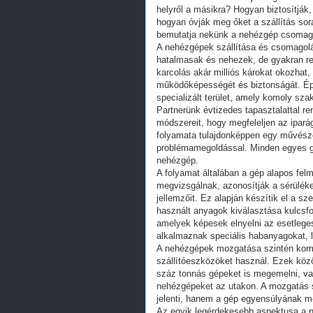
helyről a másikra? Hogyan biztosítják
hogyan óvják meg őket a szállítás sor
bemutatja nekünk a nehézgép csomago
A nehézgépek szállítása és csomagol
hatalmasak és nehezek, de gyakran re
karcolás akár milliós károkat okozhat,
működőképességét és biztonságát. É
specializált terület, amely komoly szak
Partnerünk évtizedes tapasztalattal re
módszereit, hogy megfeleljen az ipar
folyamata tulajdonképpen egy művészet
problémamegoldással. Minden egyes gép
nehézgép.
A folyamat általában a gép alapos fe
megvizsgálnak, azonosítják a sérüléke
jellemzőit. Ez alapján készítik el a 
használt anyagok kiválasztása kulcsf
amelyek képesek elnyelni az esetlege
alkalmaznak speciális habanyagokat, l
A nehézgépek mozgatása szintén komoly
szállítóeszközöket használ. Ezek közö
száz tonnás gépeket is megemelni, val
nehézgépeket az utakon. A mozgatás s
jelenti, hanem a gép egyensúlyának me
Az egyik legérdekesebb aspektusa a 