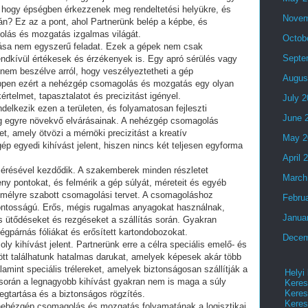
, hogy épségben érkezzenek meg rendeltetési helyükre, és
Novem
án? Ez az a pont, ahol Partnerünk belép a képbe, és
lás és mozgatás izgalmas világát.
Octob
ása nem egyszerű feladat. Ezek a gépek nem csak
Septe
ndkívül értékesek és érzékenyek is. Egy apró sérülés vagy
 nem beszélve arról, hogy veszélyeztetheti a gép
Augus
ppen ezért a nehézgép csomagolás és mozgatás egy olyan
értelmet, tapasztalatot és precizitást igényel.
July 
ndelkezik ezen a területen, és folyamatosan fejleszti
June 
ág egyre növekvő elvárásainak. A nehézgép csomagolás
, amely ötvözi a mérnöki precizitást a kreatív
May 2
 egyedi kihívást jelent, hiszen nincs két teljesen egyforma
April 
lmérésével kezdődik. A szakemberek minden részletet
March
ny pontokat, és felmérik a gép súlyát, méreteit és egyéb
személyre szabott csomagolási tervet. A csomagoláshoz
Febru
ontosságú. Erős, mégis rugalmas anyagokat használnak,
Janua
s ütődéseket és rezgéseket a szállítás során. Gyakran
égpárnás fóliákat és erősített kartondobozokat.
Decem
 kihívást jelent. Partnerünk erre a célra speciális emelő- és
tt találhatunk hatalmas darukat, amelyek képesek akár több
amint speciális trélereket, amelyek biztonságosan szállítják a
Helyi
orán a legnagyobb kihívást gyakran nem is maga a súly
Keres
Keres
gtartása és a biztonságos rögzítés.
Keres
nehézgép csomagolás és mozgatás folyamatának a logisztikai