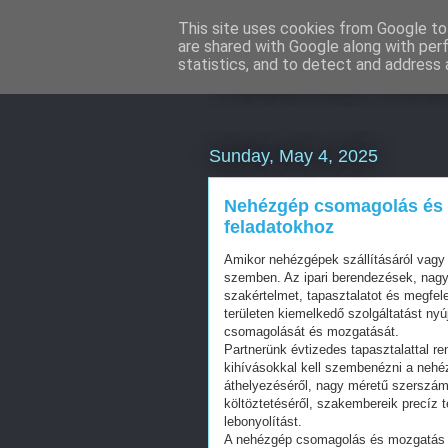
This site uses cookies from Google to 
are shared with Google along with per
Használt Sea
statistics, and to detect and address 
Sunday, May 4, 2025
Nehézgép csomagolás és m
feladatokhoz
Amikor nehézgépek szállításáról vagy 
szemben. Az ipari berendezések, nagy
szakértelmet, tapasztalatot és megfel
területen kiemelkedő szolgáltatást ny
csomagolását és mozgatását.
Partnerünk évtizedes tapasztalattal re
kihívásokkal kell szembenézni a nehé
áthelyezéséről, nagy méretű szerszá
költöztetéséről, szakembereik precíz 
lebonyolítást.
A nehézgép csomagolás és mozgatás f