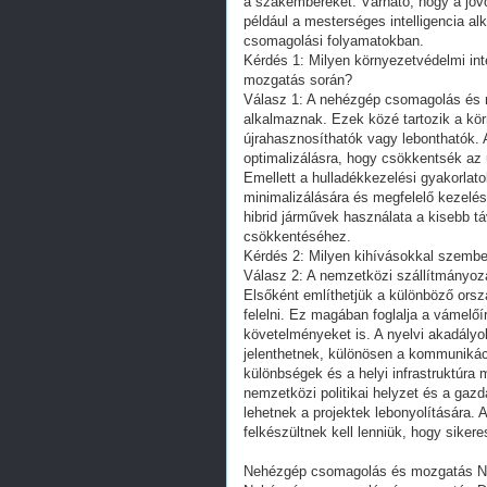
a szakembereket. Várható, hogy a jö
például a mesterséges intelligencia a
csomagolási folyamatokban.
Kérdés 1: Milyen környezetvédelmi i
mozgatás során?
Válasz 1: A nehézgép csomagolás és 
alkalmaznak. Ezek közé tartozik a k
újrahasznosíthatók vagy lebonthatók. 
optimalizálásra, hogy csökkentsék az
Emellett a hulladékkezelési gyakorlato
minimalizálására és megfelelő kezelés
hibrid járművek használata a kisebb tá
csökkentéséhez.
Kérdés 2: Milyen kihívásokkal szemb
Válasz 2: A nemzetközi szállítmányo
Elsőként említhetjük a különböző orsz
felelni. Ez magában foglalja a vámelőí
követelményeket is. A nyelvi akadályok
jelenthetnek, különösen a kommunikáci
különbségek és a helyi infrastruktúra 
nemzetközi politikai helyzet és a gaz
lehetnek a projektek lebonyolítására.
felkészültnek kell lenniük, hogy siker
Nehézgép csomagolás és mozgatás N