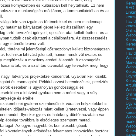
Keres
ozási környezetben és kultúrában kell helytállniuk. Ez nem
SEO Ü
em sokszor a munkavégzés módjában, a kommunikációban és az
Linkm
l.
keres
Havid
ilága tele van izgalmas történetekkel és nem mindennapi
keres
egy hatalmas bányászati gépet kellett átszállítani egy
Onlin
g tartó tervezést igényelt, speciális utat kellett építeni, és a
Webol
nyban tudták csak eljuttatni a célállomásra. Az összeszerelés
Keres
s egy mérnöki bravúr volt.
Keres
marke
égi, történelmi jelentőségű gőzmozdonyt kellett biztonságosan
Havid
k technikai kihívást jelentett, hanem rendkívül óvatos és
Webol
gy megőrizzék a mozdony eredeti állapotát. A csomagolás
Marke
használtak, és a szállítás útvonalát úgy tervezték meg, hogy
Webol
.
Keres
Ügyn
agy, látványos projektekre koncentrál. Gyakran kell kisebb,
Keres
gatni és csomagolni. Például orvosi berendezések, precíziós
Arcul
ósorok esetében is ugyanolyan gondossággal és
Webár
 esetekben a kihívást gyakran nem a méret vagy a súly
Onlin
ékenysége és értéke.
Keres
Ügyn
zakemberei gyakran szembesülnek váratlan helyzetekkel is.
Webol
irtelen időjárás-változás miatt kellett újratervezni, vagy éppen
keres
 menetrendet. Ilyenkor gyors és hatékony döntéshozatalra van
Webol
gép épsége továbbra is elsődleges szempont marad.
marke
t tartogat. Az egyre nagyobb és komplexebb gépek
Webol
Keres
sági követelmények erősödése folyamatos innovációra ösztönzi
Keres