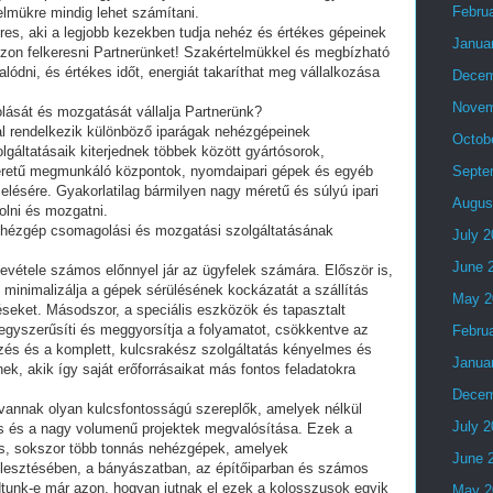
Febru
lmükre mindig lehet számítani.
res, aki a legjobb kezekben tudja nehéz és értékes gépeinek
Janua
zzon felkeresni Partnerünket! Szakértelmükkel és megbízható
lódni, és értékes időt, energiát takaríthat meg vállalkozása
Decem
Novem
ását és mozgatását vállalja Partnerünk?
al rendelkezik különböző iparágak nehézgépeinek
Octob
áltatásaik kiterjednek többek között gyártósorok,
éretű megmunkáló központok, nyomdaipari gépek és egyéb
Septe
lésére. Gyakorlatilag bármilyen nagy méretű és súlyú ipari
Augus
lni és mozgatni.
nehézgép csomagolási és mozgatási szolgáltatásának
July 
June 
evétele számos előnnyel jár az ügyfelek számára. Először is,
inimalizálja a gépek sérülésének kockázatát a szállítás
May 2
seket. Másodszor, a speciális eszközök és tapasztalt
egyszerűsíti és meggyorsítja a folyamatot, csökkentve az
Febru
vezés és a komplett, kulcsrakész szolgáltatás kényelmes és
Janua
k, akik így saját erőforrásaikat más fontos feladatokra
Decem
 vannak olyan kulcsfontosságú szereplők, amelyek nélkül
July 
dés és a nagy volumenű projektek megvalósítása. Ezek a
s, sokszor több tonnás nehézgépek, amelyek
June 
fejlesztésében, a bányászatban, az építőiparban és számos
tunk-e már azon, hogyan jutnak el ezek a kolosszusok egyik
May 2