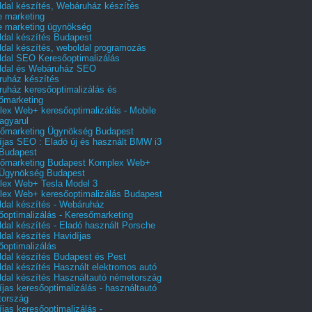
dal készítés, Webáruház készítés
e marketing
e marketing ügynökség
dal készítés Budapest
dal készítés, weboldal programozás
dal SEO Keresőoptimalizálás
ldal és Webáruház SEO
uház készítés
uház keresőoptimalizálás és
őmarketing
ex Web+ keresőoptimalizálás - Mobile
agyarul
őmarketing Ügynökség Budapest
íjas SEO : Eladó új és használt BMW i3
Budapest
őmarketing Budapest Komplex Web+
Ügynökség Budapest
ex Web+ Tesla Model 3
ex Web+ keresőoptimalizálás Budapest
dal készítés - Webáruház
őoptimalizálás - Keresőmarketing
dal készítés - Eladó használt Porsche
dal készítés Havidíjas
őoptimalizálás
dal készítés Budapest és Pest
dal készítés Használt elektromos autó
dal készítés Használtautó németország
íjas keresőoptimalizálás - használtautó
tország
íjas keresőoptimalizálás -