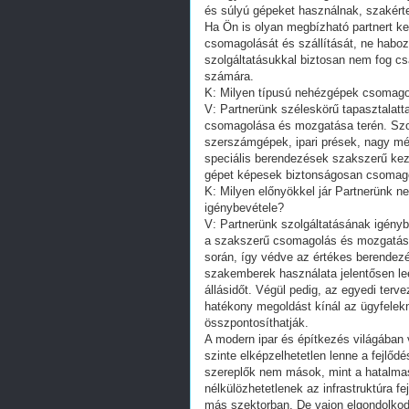
és súlyú gépeket használnak, szakérte
Ha Ön is olyan megbízható partnert ke
csomagolását és szállítását, ne habo
szolgáltatásukkal biztosan nem fog csa
számára.
K: Milyen típusú nehézgépek csomagol
V: Partnerünk széleskörű tapasztalatt
csomagolása és mozgatása terén. Szolg
szerszámgépek, ipari prések, nagy m
speciális berendezések szakszerű keze
gépet képesek biztonságosan csomago
K: Milyen előnyökkel jár Partnerünk 
igénybevétele?
V: Partnerünk szolgáltatásának igényb
a szakszerű csomagolás és mozgatás m
során, így védve az értékes berendezé
szakemberek használata jelentősen le
állásidőt. Végül pedig, az egyedi ter
hatékony megoldást kínál az ügyfelekne
összpontosíthatják.
A modern ipar és építkezés világában
szinte elképzelhetetlen lenne a fejlő
szereplők nem mások, mint a hatalma
nélkülözhetetlenek az infrastruktúra 
más szektorban. De vajon elgondolkod