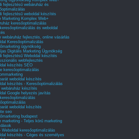
i fejlesztésű webáruház és
őoptimalizálás
i fejlesztésű weboldal készítés
e Marketing Komplex Web+
uház keresőoptimalizálás
 keresőoptimalizálás és weboldal
tés
e webáruház fejlesztés, online vásárlás
dal Keresőoptimalizálás
őmarketing ügynökség
íjas Digitális Marketing Ügynökség
i fejlesztésű Weboldal készítés
sszionális webfejlesztés
dal készítés SEO
e keresőoptimalizálás
lommarketing
barát weboldal készítés
dal készítés - Keresőoptimalizálás
 webáruház készítés
dal Google helyezés javítás
 keresőoptimalizálás
őoptimalizálás
barát weboldal készítés
te seo
őmarketing budapest
e marketing - Teljes körű marketing
ldások
 Weboldal keresőoptimalizálás
dal készítés - Céges és személyes