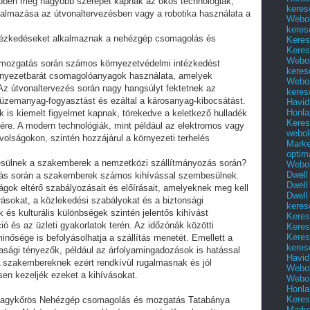
vőben még nagyobb szerepet kapnak az okos technológiák,
keres
lkalmazása az útvonaltervezésben vagy a robotika használata a
Webol
keres
ntézkedéseket alkalmaznak a nehézgép csomagolás és
Keres
Keres
Webol
mozgatás során számos környezetvédelmi intézkedést
keres
örnyezetbarát csomagolóanyagok használata, amelyek
Webol
Az útvonaltervezés során nagy hangsúlyt fektetnek az
keres
 üzemanyag-fogyasztást és ezáltal a károsanyag-kibocsátást.
Havid
Honla
k is kiemelt figyelmet kapnak, törekedve a keletkező hulladék
Keres
ére. A modern technológiák, mint például az elektromos vagy
webol
volságokon, szintén hozzájárul a környezeti terhelés
Marke
optim
esülnek a szakemberek a nemzetközi szállítmányozás során?
Webol
Dwell
zás során a szakemberek számos kihívással szembesülnek.
Dwell
ágok eltérő szabályozásait és előírásait, amelyeknek meg kell
Dwell
rásokat, a közlekedési szabályokat és a biztonsági
keres
 és kulturális különbségek szintén jelentős kihívást
Keres
ó és az üzleti gyakorlatok terén. Az időzónák közötti
Keres
Keres
minősége is befolyásolhatja a szállítás menetét. Emellett a
keres
dasági tényezők, például az árfolyamingadozások is hatással
Havid
 A szakembereknek ezért rendkívül rugalmasnak és jól
Webol
esen kezeljék ezeket a kihívásokat.
Webol
Honla
Keres
agykőrös Nehézgép csomagolás és mozgatás Tatabánya
Mark