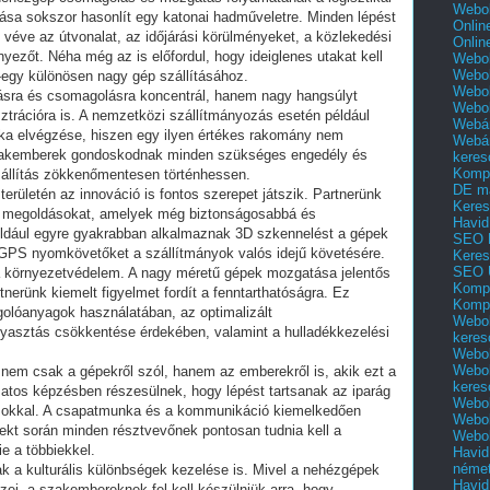
Webol
ása sokszor hasonlít egy katonai hadműveletre. Minden lépést
Onlin
 véve az útvonalat, az időjárási körülményeket, a közlekedési
Onlin
zőt. Néha még az is előfordul, hogy ideiglenes utakat kell
Webol
Webol
-egy különösen nagy gép szállításához.
Webol
ásra és csomagolásra koncentrál, hanem nagy hangsúlyt
Webo
ztrációra is. A nemzetközi szállítmányozás esetén például
Webár
nka elvégzése, hiszen egy ilyen értékes rakomány nem
Webár
szakemberek gondoskodnak minden szükséges engedély és
keres
Kompl
állítás zökkenőmentesen történhessen.
DE m
ületén az innováció is fontos szerepet játszik. Partnerünk
Keres
ai megoldásokat, amelyek még biztonságosabbá és
Havid
éldául egyre gyakrabban alkalmaznak 3D szkennelést a gépek
SEO 
GPS nyomkövetőket a szállítmányok valós idejű követésére.
Keres
SEO 
a környezetvédelem. A nagy méretű gépek mozgatása jelentős
Kompl
rtnerünk kiemelt figyelmet fordít a fenntarthatóságra. Ez
Kompl
olóanyagok használatában, az optimalizált
Webol
yasztás csökkentése érdekében, valamint a hulladékkezelési
keres
Webol
Webol
em csak a gépekről szól, hanem az emberekről is, akik ezt a
keres
tos képzésben részesülnek, hogy lépést tartsanak az iparág
Webol
írásokkal. A csapatmunka és a kommunikáció kiemelkedően
Webol
jekt során minden résztvevőnek pontosan tudnia kell a
Webol
e a többiekkel.
Havid
néme
a kulturális különbségek kezelése is. Mivel a nehézgépek
Havid
ei, a szakembereknek fel kell készülniük arra, hogy