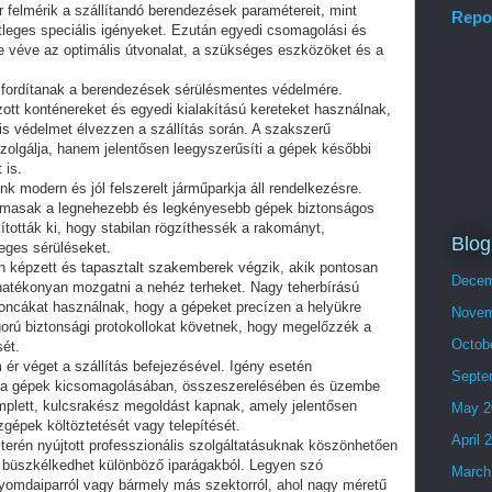
r felmérik a szállítandó berendezések paramétereit, mint
Repo
etleges speciális igényeket. Ezután egyedi csomagolási és
mbe véve az optimális útvonalat, a szükséges eszközöket és a
 fordítanak a berendezések sérülésmentes védelmére.
tt konténereket és egyedi kialakítású kereteket használnak,
s védelmet élvezzen a szállítás során. A szakszerű
olgálja, hanem jelentősen leegyszerűsíti a gépek későbbi
 is.
ünk modern és jól felszerelt járműparkja áll rendelkezésre.
lkalmasak a legnehezebb és legkényesebb gépek biztonságos
ították ki, hogy stabilan rögzíthessék a rakományt,
Blog
eges sérüléseket.
an képzett és tapasztalt szakemberek végzik, akik pontosan
Decem
 hatékonyan mozgatni a nehéz terheket. Nagy teherbírású
oncákat használnak, hogy a gépeket precízen a helyükre
Novem
orú biztonsági protokollokat követnek, hogy megelőzzék a
Octob
ét.
ér véget a szállítás befejezésével. Igény esetén
Septe
k a gépek kicsomagolásában, összeszerelésében és üzembe
mplett, kulcsrakész megoldást kapnak, amely jelentősen
May 2
zgépek költöztetését vagy telepítését.
April 
terén nyújtott professzionális szolgáltatásuknak köszönhetően
l büszkélkedhet különböző iparágakból. Legyen szó
March
yomdaiparról vagy bármely más szektorról, ahol nagy méretű