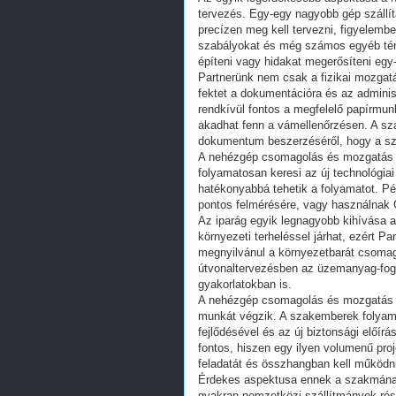
tervezés. Egy-egy nagyobb gép szállít
precízen meg kell tervezni, figyelembe
szabályokat és még számos egyéb ténye
építeni vagy hidakat megerősíteni egy
Partnerünk nem csak a fizikai mozgat
fektet a dokumentációra és az adminis
rendkívül fontos a megfelelő papírmu
akadhat fenn a vámellenőrzésen. A 
dokumentum beszerzéséről, hogy a sz
A nehézgép csomagolás és mozgatás ter
folyamatosan keresi az új technológi
hatékonyabbá tehetik a folyamatot. P
pontos felmérésére, vagy használnak 
Az iparág egyik legnagyobb kihívása 
környezeti terheléssel járhat, ezért Pa
megnyilvánul a környezetbarát csomag
útvonaltervezésben az üzemanyag-fog
gyakorlatokban is.
A nehézgép csomagolás és mozgatás n
munkát végzik. A szakemberek folyama
fejlődésével és az új biztonsági elő
fontos, hiszen egy ilyen volumenű pro
feladatát és összhangban kell működni
Érdekes aspektusa ennek a szakmának 
gyakran nemzetközi szállítmányok rész