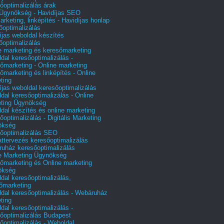
őoptimalizálás árak
gynökség - Havidíjas SEO
arketing, linképítés - Havidíjas honlap
őoptimalizálás
íjas weboldal készítés
őoptimalizálás
e marketing és keresőmarketing
dal keresőoptimalizálás -
őmarketing - Online marketing
őmarketing és linképítés - Online
ting
íjas weboldal keresőoptimalizálás
dal keresőoptimalizálás - Online
ting Ügynökség
dal készítés és online marketing
őoptimalizálás - Digitális Marketing
ökség
őoptimalizálás SEO
attervezés keresőoptimalizálás
uház keresőoptimalizálás
e Marketing Ügynökség
őmarketing és Online marketing
ökség
dal keresőoptimalizálás,
őmarketing
dal keresőoptimalizálás - Webáruház
ting
dal keresőoptimalizálás -
őoptimalizálás Budapest
őoptimalizálás - Weboldal