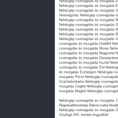
Nehézgép csomagolás és mozgatás 
Nehézgép csomagolás és mozgatás E
Nehézgép csomagolás és mozgatás S
Veresegyház Nehézgép csomagolás é
Nehézgép csomagolás és mozgatás B
Nehézgép csomagolás és mozgatás D
Nehézgép csomagolás és mozgatás R
Nehézgép csomagolás és mozgatás B
Nehézgép csomagolás és mozgatás V
csomagolás és mozgatás Gödöllő Ne
csomagolás és mozgatás Monor Nehé
csomagolás és mozgatás Mogyoród N
csomagolás és mozgatás Dunaújváro
csomagolás és mozgatás Aszód Nehé
csomagolás és mozgatás Érd Nehézg
és mozgatás Esztergom Nehézgép cs
mozgatás Pécel Nehézgép csomagolá
Százhalombatta Nehézgép csomagolás
mozgatás Cegléd Nehézgép csomagolá
mozgatás Maglód Nehézgép csomagol
Nehézgép csomagolás és mozgatás 17
Régiakadémiatelep Rákoscsaba Akadém
Nehézgép csomagolás és mozgatás Újl
Vizafogó XIII. kerület Angyalföld