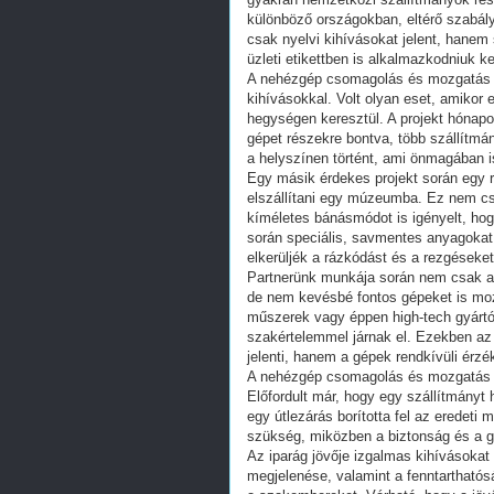
különböző országokban, eltérő szabály
csak nyelvi kihívásokat jelent, han
üzleti etikettben is alkalmazkodniuk kel
A nehézgép csomagolás és mozgatás v
kihívásokkal. Volt olyan eset, amikor 
hegységen keresztül. A projekt hónapoki
gépet részekre bontva, több szállítmá
a helyszínen történt, ami önmagában i
Egy másik érdekes projekt során egy r
elszállítani egy múzeumba. Ez nem csa
kíméletes bánásmódot is igényelt, ho
során speciális, savmentes anyagokat 
elkerüljék a rázkódást és a rezgéseket
Partnerünk munkája során nem csak a n
de nem kevésbé fontos gépeket is moz
műszerek vagy éppen high-tech gyárt
szakértelemmel járnak el. Ezekben az
jelenti, hanem a gépek rendkívüli érz
A nehézgép csomagolás és mozgatás s
Előfordult már, hogy egy szállítmányt h
egy útlezárás borította fel az eredeti
szükség, miközben a biztonság és a 
Az iparág jövője izgalmas kihívásoka
megjelenése, valamint a fenntartható