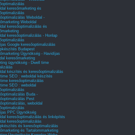
őoptimalizálás
dal keresőmarketing és
őoptimalizálás
őoptimalizálás Weboldal -
őmarketing Weboldal
dal keresőoptimalizálás és
őmarketing
dal keresőoptimalizálás - Honlap
őoptimalizálás
íjas Google keresőoptimalizálás
pkészítés Budapest
őmarketing Ügynökség - Havidíjas
dal keresőmarketing
ting ügynökség - Dwell time
alizálás
dal készítés és keresőoptimalizálás
 time SEO : weboldal készítés
 time keresőoptimalizálás
 time SEO : weboldal
őoptimalizálás
őoptimalizálás Buda -
őoptimalizálás Pest
őoptimalizálás, weboldal
őoptimalizálás
íjas PPC Ügynökség
dal keresőoptimalizálás és linképítés
dal keresőoptimalizálás
pkészítés és keresőoptimalizálás
őmarketing és Tartalommarketing
eting Ügyönökség Komplex Web+