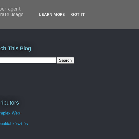
user-agent
erate usage
LEARN MORE
GOT IT
ch This Blog
ributors
mplex Web+
boldal készítés