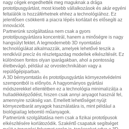
nagy cégek engedhették meg maguknak a drága
prototípusgyártást, most kisebb vállalkozások és akár egyéni
feltalálók is hozzáférhetnek ehhez a technológiához. Ez
jelentősen csökkenti a piacra lépés korlátait és elősegíti az
innovációt.
Partnerünk szolgáltatása nem csak a gyors
prototípusgyártásra koncentrál, hanem a minőségre is nagy
hangsúlyt fektet. A legmodernebb 3D nyomtatási
technológiákat alkalmazzák, amelyek lehetővé teszik a
rendkívül precíz és részletgazdag modellek elkészítését. Ez
különösen fontos olyan iparágakban, ahol a pontosság
életbevágó, például az orvostechnikában vagy a
repülőgépiparban.
A 3D bérnyomtatás és prototípusgyártás környezetvédelmi
szempontból is előnyös. A hagyományos gyártási
módszerekkel ellentétben ez a technológia minimalizálja a
hulladékképződést, hiszen csak annyi anyagot használ fel,
amennyire szükség van. Emellett lehetőséget nyújt
környezetbarát anyagok használatára is, mint például a
biológiailag lebomló műanyagok.
Partnerünk szolgáltatása nem csak a fizikai prototípusok
elkészítésére korlátozódik. Szakértő csapatuk segítséget