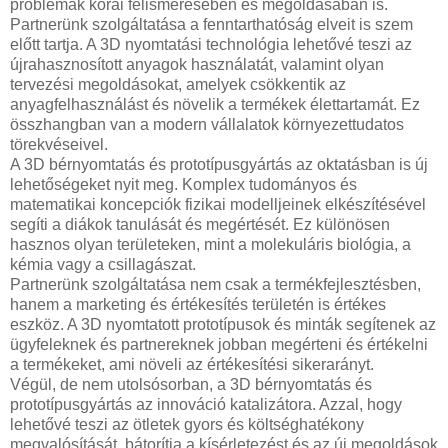
problémák korai felismerésében és megoldásában is.
Partnerünk szolgáltatása a fenntarthatóság elveit is szem
előtt tartja. A 3D nyomtatási technológia lehetővé teszi az
újrahasznosított anyagok használatát, valamint olyan
tervezési megoldásokat, amelyek csökkentik az
anyagfelhasználást és növelik a termékek élettartamát. Ez
összhangban van a modern vállalatok környezettudatos
törekvéseivel.
A 3D bérnyomtatás és prototípusgyártás az oktatásban is új
lehetőségeket nyit meg. Komplex tudományos és
matematikai koncepciók fizikai modelljeinek elkészítésével
segíti a diákok tanulását és megértését. Ez különösen
hasznos olyan területeken, mint a molekuláris biológia, a
kémia vagy a csillagászat.
Partnerünk szolgáltatása nem csak a termékfejlesztésben,
hanem a marketing és értékesítés területén is értékes
eszköz. A 3D nyomtatott prototípusok és minták segítenek az
ügyfeleknek és partnereknek jobban megérteni és értékelni
a termékeket, ami növeli az értékesítési sikerarányt.
Végül, de nem utolsósorban, a 3D bérnyomtatás és
prototípusgyártás az innováció katalizátora. Azzal, hogy
lehetővé teszi az ötletek gyors és költséghatékony
megvalósítását, bátorítja a kísérletezést és az új megoldások