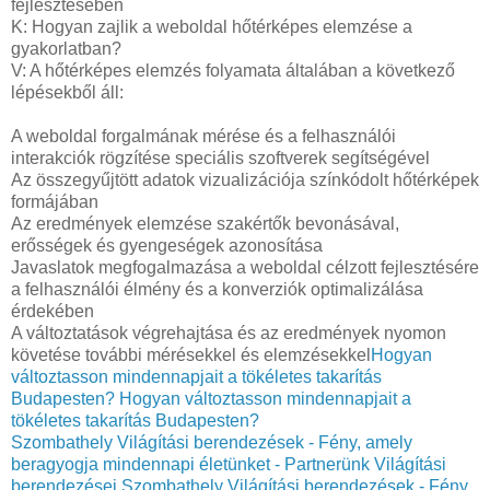
fejlesztésében
K: Hogyan zajlik a weboldal hőtérképes elemzése a
gyakorlatban?
V: A hőtérképes elemzés folyamata általában a következő
lépésekből áll:
A weboldal forgalmának mérése és a felhasználói
interakciók rögzítése speciális szoftverek segítségével
Az összegyűjtött adatok vizualizációja színkódolt hőtérképek
formájában
Az eredmények elemzése szakértők bevonásával,
erősségek és gyengeségek azonosítása
Javaslatok megfogalmazása a weboldal célzott fejlesztésére
a felhasználói élmény és a konverziók optimalizálása
érdekében
A változtatások végrehajtása és az eredmények nyomon
követése további mérésekkel és elemzésekkel
Hogyan
változtasson mindennapjait a tökéletes takarítás
Budapesten?
Hogyan változtasson mindennapjait a
tökéletes takarítás Budapesten?
Szombathely Világítási berendezések - Fény, amely
beragyogja mindennapi életünket - Partnerünk Világítási
berendezései
Szombathely Világítási berendezések - Fény,