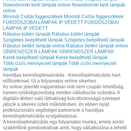
Nowodvorski kerti lámpák online
Nowodvorski kerti lámpák
online
Minimál Csillár függesztékek
Minimál Csillár függesztékek
FÜRDŐSZOBAI LÁMPÁK IP VÉDETT
FÜRDŐSZOBAI
LÁMPÁK IP VÉDETT
Rábalux kültéri lámpák
Rábalux kültéri lámpák
Szögletes beépíthető lámpák
Szögletes beépíthető lámpák
Rábalux beltéri lámpák online
Rábalux beltéri lámpák online
SÍNRENDSZER LÁMPÁK
SÍNRENDSZER LÁMPÁK
Kerek beépíthető lámpák
Kerek beépíthető lámpák
Több izzós mennyezeti lámpák
Több izzós mennyezeti
lámpák
havidíjas keresőoptimalizálás - Keresőoptimalizálás havi
előfizetéssel: Út a folyamatos online sikerhez
Az online jelenlét napjainkban már nem csupán lehetőség,
hanem szükségszerűség minden vállalkozás számára. A
digitális térben való láthatóság kulcsfontosságú szerepet
játszik a sikeres üzleti működésben, és ebben nyújt
professzionális segítséget partnerünk a havidíjas
keresőoptimalizálás szolgáltatással.
A keresőoptimalizálás egy folyamatos munka, amely során
szakértőink gondoskodnak arról, hogy vállalkozása a lehető