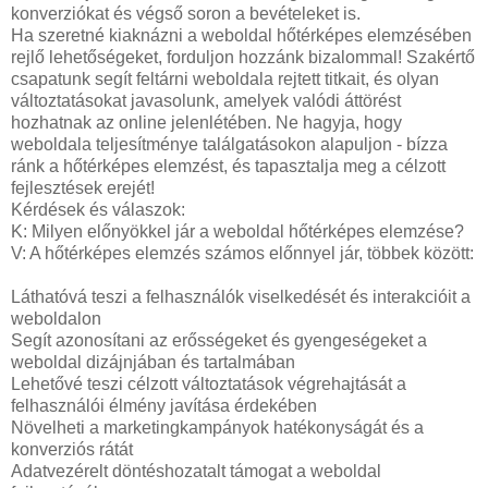
konverziókat és végső soron a bevételeket is.
Ha szeretné kiaknázni a weboldal hőtérképes elemzésében
rejlő lehetőségeket, forduljon hozzánk bizalommal! Szakértő
csapatunk segít feltárni weboldala rejtett titkait, és olyan
változtatásokat javasolunk, amelyek valódi áttörést
hozhatnak az online jelenlétében. Ne hagyja, hogy
weboldala teljesítménye találgatásokon alapuljon - bízza
ránk a hőtérképes elemzést, és tapasztalja meg a célzott
fejlesztések erejét!
Kérdések és válaszok:
K: Milyen előnyökkel jár a weboldal hőtérképes elemzése?
V: A hőtérképes elemzés számos előnnyel jár, többek között:
Láthatóvá teszi a felhasználók viselkedését és interakcióit a
weboldalon
Segít azonosítani az erősségeket és gyengeségeket a
weboldal dizájnjában és tartalmában
Lehetővé teszi célzott változtatások végrehajtását a
felhasználói élmény javítása érdekében
Növelheti a marketingkampányok hatékonyságát és a
konverziós rátát
Adatvezérelt döntéshozatalt támogat a weboldal