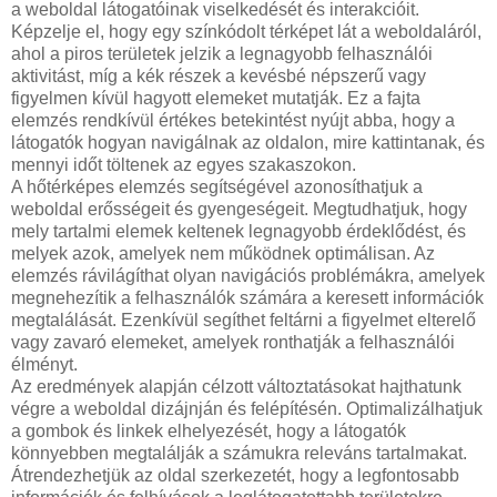
a weboldal látogatóinak viselkedését és interakcióit.
Képzelje el, hogy egy színkódolt térképet lát a weboldaláról,
ahol a piros területek jelzik a legnagyobb felhasználói
aktivitást, míg a kék részek a kevésbé népszerű vagy
figyelmen kívül hagyott elemeket mutatják. Ez a fajta
elemzés rendkívül értékes betekintést nyújt abba, hogy a
látogatók hogyan navigálnak az oldalon, mire kattintanak, és
mennyi időt töltenek az egyes szakaszokon.
A hőtérképes elemzés segítségével azonosíthatjuk a
weboldal erősségeit és gyengeségeit. Megtudhatjuk, hogy
mely tartalmi elemek keltenek legnagyobb érdeklődést, és
melyek azok, amelyek nem működnek optimálisan. Az
elemzés rávilágíthat olyan navigációs problémákra, amelyek
megnehezítik a felhasználók számára a keresett információk
megtalálását. Ezenkívül segíthet feltárni a figyelmet elterelő
vagy zavaró elemeket, amelyek ronthatják a felhasználói
élményt.
Az eredmények alapján célzott változtatásokat hajthatunk
végre a weboldal dizájnján és felépítésén. Optimalizálhatjuk
a gombok és linkek elhelyezését, hogy a látogatók
könnyebben megtalálják a számukra releváns tartalmakat.
Átrendezhetjük az oldal szerkezetét, hogy a legfontosabb