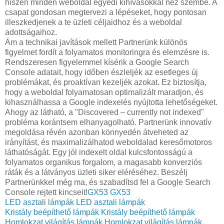
hiszen minden weboldal egyedi kihívásokkal néz szembe. A
csapat gondosan megtervezi a lépéseket, hogy pontosan
illeszkedjenek a te üzleti céljaidhoz és a weboldal
adottságaihoz.
Ám a technikai javítások mellett Partnerünk különös
figyelmet fordít a folyamatos monitoringra és elemzésre is.
Rendszeresen figyelemmel kísérik a Google Search
Console adatait, hogy időben észleljék az esetleges új
problémákat, és proaktívan kezeljék azokat. Ez biztosítja,
hogy a weboldal folyamatosan optimalizált maradjon, és
kihasználhassa a Google indexelés nyújtotta lehetőségeket.
Ahogy az látható, a "Discovered – currently not indexed"
probléma korántsem elhanyagolható. Partnerünk innovatív
megoldása révén azonban könnyedén átveheted az
irányítást, és maximalizálhatod weboldalad keresőmotoros
láthatóságát. Egy jól indexelt oldal kulcsfontosságú a
folyamatos organikus forgalom, a magasabb konverziós
ráták és a látványos üzleti siker eléréséhez. Beszélj
Partnerünkkel még ma, és szabadítsd fel a Google Search
Console rejtett kincseit!
GX53
GX53
LED asztali lámpák
LED asztali lámpák
Kristály beépíthető lámpák
Kristály beépíthető lámpák
Homlokzat világítás lámpák
Homlokzat világítás lámpák