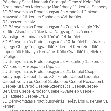
Péterhegy Sasad Infopark Gazdagrét Őrmező Kelenföld
Szentimreváros Kelenvölgy Madárhegy 11. kerület Sashegy
3D Bérnyomtatás Prototípusgyártás Árpádföld Cinkota
Mátyásföld 16. kerület Sashalom XVI. kerület
Rákosszentmihály
3D Bérnyomtatás Prototípusgyártás Zugló Kiszugló XIV.
kerület Alsórákos Rákosfalva Nagyzugló Istvánmező
Városliget Herminamező Törökőr 14. kerület
3D Bérnyomtatás Prototípusgyártás 10. kerület Felsőrákos
Újhegy Óhegy Téglagyárdűlő X. kerület Keresztúridűlő
Laposdűlő Kőbánya-Kertváros Kúttó Gyárdűlő Ligettelek
Népliget
3D Bérnyomtatás Prototípusgyártás Pestújhely 15. kerület
XV. kerület Rákospalota Újpalota
3D Bérnyomtatás Prototípusgyártás 21. kerület Csepel-
Királymajor Csepel-Háros XXI. kerület Csepel-Erdőalja
Csepel-Kertváros Csepel-Szabótelep Csepel-Rózsadomb
Csepel-Királyerdő Csepel-Szigetcsúcs CsepelCsepel-
Belváros Csepel-Erdősor Csepel-Gyártelep Csepel-
Csillagtelep Csepel-Ófalu
3D Bérnyomtatás Prototípusgyártás Terézváros 6. kerület VI.
kerület