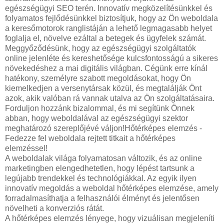
egészségügyi SEO terén. Innovatív megközelítésünkkel és
folyamatos fejlődésünkkel biztosítjuk, hogy az Ön weboldala
a keresőmotorok ranglistáján a lehető legmagasabb helyet
foglalja el, növelve ezáltal a betegek és ügyfelek számát.
Meggyőződésünk, hogy az egészségügyi szolgáltatók
online jelenléte és kereshetősége kulcsfontosságú a sikeres
növekedéshez a mai digitális világban. Cégünk erre kínál
hatékony, személyre szabott megoldásokat, hogy Ön
kiemelkedjen a versenytársak közül, és megtalálják Önt
azok, akik valóban rá vannak utalva az Ön szolgáltatásaira.
Forduljon hozzánk bizalommal, és mi segítünk Önnek
abban, hogy weboldalával az egészségügyi szektor
meghatározó szereplőjévé váljon!Hőtérképes elemzés -
Fedezze fel weboldala rejtett titkait a hőtérképes
elemzéssel!
A weboldalak világa folyamatosan változik, és az online
marketingben elengedhetetlen, hogy lépést tartsunk a
legújabb trendekkel és technológiákkal. Az egyik ilyen
innovatív megoldás a weboldal hőtérképes elemzése, amely
forradalmasíthatja a felhasználói élményt és jelentősen
növelheti a konverziós rátát.
A hőtérképes elemzés lényege, hogy vizuálisan megjeleníti