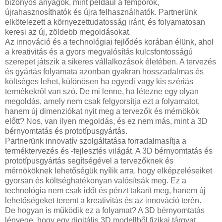
bizonyos anyagok, mint például a fémporok,
újrahasznosíthatók és újra felhasználhatók. Partnerünk
elkötelezett a környezettudatosság iránt, és folyamatosan
keresi az új, zöldebb megoldásokat.
Az innováció és a technológiai fejlődés korában élünk, ahol
a kreativitás és a gyors megvalósítás kulcsfontosságú
szerepet játszik a sikeres vállalkozások életében. A tervezés
és gyártás folyamata azonban gyakran hosszadalmas és
költséges lehet, különösen ha egyedi vagy kis szériás
termékekről van szó. De mi lenne, ha létezne egy olyan
megoldás, amely nem csak felgyorsítja ezt a folyamatot,
hanem új dimenziókat nyit meg a tervezők és mérnökök
előtt? Nos, van ilyen megoldás, és ez nem más, mint a 3D
bérnyomtatás és prototípusgyártás.
Partnerünk innovatív szolgáltatása forradalmasítja a
terméktervezés és -fejlesztés világát. A 3D bérnyomtatás és
prototípusgyártás segítségével a tervezőknek és
mérnököknek lehetőségük nyílik arra, hogy elképzeléseiket
gyorsan és költséghatékonyan valósítsák meg. Ez a
technológia nem csak időt és pénzt takarít meg, hanem új
lehetőségeket teremt a kreativitás és az innováció terén.
De hogyan is működik ez a folyamat? A 3D bérnyomtatás
lényege, hogy egy digitális 3D modellből fizikai tárgyat