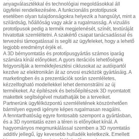
anyagválasztékkal és technológiai megoldásokkal áll
ügyfelei rendelkezésére. A funkcionális prototípusok
esetében olyan tulajdonságokra helyezik a hangsúlyt, mint a
szilárdság, hőállóság vagy akár a rugalmasság. A vizuális
prototípusok pedig a termék megjelenését, színét, textúráját
hivatottak szemléltetni. A szakértő csapat tanácsadással és
tervezési támogatással is segíti az ügyfeleket, hogy a lehető
legjobb eredményt érjék el.
A 3D bérnyomtatás és prototípusgyártás számos iparág
számára kínál előnyöket. A gyors iterációs lehetőségek
felgyorsítják a termékfejlesztési ciklusokat az autóipartól
kezdve az elektronikán át az orvosi eszközök gyártásáig. A
marketingben és a prezentációk során szemléletes,
kézzelfogható modellekkel lehet demonstrálni az új
termékeket. Az építészek és belsőépítészek 3D nyomtatott
makettek segítségével mutathatják be a terveiket.
Partnerünk ügyfélközpontú szemléletének köszönhetően
bármilyen egyedi igényre képes rugalmasan reagálni.
A fenntarthatóság egyre fontosabb szempont a gyártásban,
és a 3D nyomtatás ezen a téren is előnyöket kínál. A
hagyományos megmunkálással szemben a 3D nyomtatás
additív jellegű, így kevesebb hulladék keletkezik. Emellett