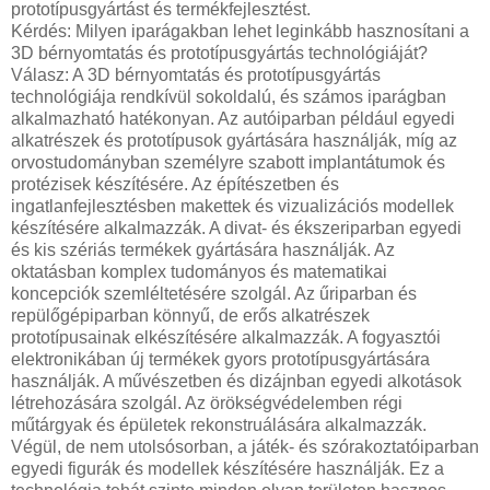
prototípusgyártást és termékfejlesztést.
Kérdés: Milyen iparágakban lehet leginkább hasznosítani a
3D bérnyomtatás és prototípusgyártás technológiáját?
Válasz: A 3D bérnyomtatás és prototípusgyártás
technológiája rendkívül sokoldalú, és számos iparágban
alkalmazható hatékonyan. Az autóiparban például egyedi
alkatrészek és prototípusok gyártására használják, míg az
orvostudományban személyre szabott implantátumok és
protézisek készítésére. Az építészetben és
ingatlanfejlesztésben makettek és vizualizációs modellek
készítésére alkalmazzák. A divat- és ékszeriparban egyedi
és kis szériás termékek gyártására használják. Az
oktatásban komplex tudományos és matematikai
koncepciók szemléltetésére szolgál. Az űriparban és
repülőgépiparban könnyű, de erős alkatrészek
prototípusainak elkészítésére alkalmazzák. A fogyasztói
elektronikában új termékek gyors prototípusgyártására
használják. A művészetben és dizájnban egyedi alkotások
létrehozására szolgál. Az örökségvédelemben régi
műtárgyak és épületek rekonstruálására alkalmazzák.
Végül, de nem utolsósorban, a játék- és szórakoztatóiparban
egyedi figurák és modellek készítésére használják. Ez a