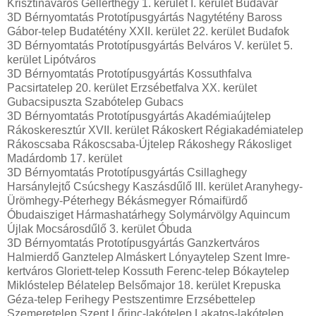
Krisztinaváros Gellérthegy 1. kerület I. kerület Budavár
3D Bérnyomtatás Prototípusgyártás Nagytétény Baross
Gábor-telep Budatétény XXII. kerület 22. kerület Budafok
3D Bérnyomtatás Prototípusgyártás Belváros V. kerület 5.
kerület Lipótváros
3D Bérnyomtatás Prototípusgyártás Kossuthfalva
Pacsirtatelep 20. kerület Erzsébetfalva XX. kerület
Gubacsipuszta Szabótelep Gubacs
3D Bérnyomtatás Prototípusgyártás Akadémiaújtelep
Rákoskeresztúr XVII. kerület Rákoskert Régiakadémiatelep
Rákoscsaba Rákoscsaba-Újtelep Rákoshegy Rákosliget
Madárdomb 17. kerület
3D Bérnyomtatás Prototípusgyártás Csillaghegy
Harsánylejtő Csúcshegy Kaszásdűlő III. kerület Aranyhegy-
Ürömhegy-Péterhegy Békásmegyer Rómaifürdő
Óbudaisziget Hármashatárhegy Solymárvölgy Aquincum
Újlak Mocsárosdűlő 3. kerület Óbuda
3D Bérnyomtatás Prototípusgyártás Ganzkertváros
Halmierdő Ganztelep Almáskert Lónyaytelep Szent Imre-
kertváros Gloriett-telep Kossuth Ferenc-telep Bókaytelep
Miklóstelep Bélatelep Belsőmajor 18. kerület Krepuska
Géza-telep Ferihegy Pestszentimre Erzsébettelep
Szemeretelep Szent Lőrinc-lakótelep Lakatos-lakótelep