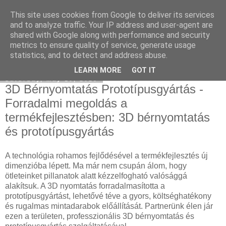
This site uses cookies from Google to deliver its services
Használt Seat
and to analyze traffic. Your IP address and user-agent are
shared with Google along with performance and security
metrics to ensure quality of service, generate usage
statistics, and to detect and address abuse.
▼
LEARN MORE
GOT IT
Saturday, May 10, 2025
3D Bérnyomtatás Prototípusgyártás -
Forradalmi megoldás a
termékfejlesztésben: 3D bérnyomtatás
és prototípusgyártás
A technológia rohamos fejlődésével a termékfejlesztés új
dimenzióba lépett. Ma már nem csupán álom, hogy
ötleteinket pillanatok alatt kézzelfogható valósággá
alakítsuk. A 3D nyomtatás forradalmasította a
prototípusgyártást, lehetővé téve a gyors, költséghatékony
és rugalmas mintadarabok előállítását. Partnerünk élen jár
ezen a területen, professzionális 3D bérnyomtatás és