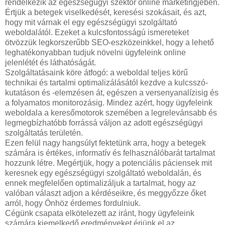
rendelkezik az egészségügyi szektor online marketingjében.
Értjük a betegek viselkedését, keresési szokásait, és azt,
hogy mit várnak el egy egészségügyi szolgáltató
weboldalától. Ezeket a kulcsfontosságú ismereteket
ötvözzük legkorszerűbb SEO-eszközeinkkel, hogy a lehető
leghatékonyabban tudjuk növelni ügyfeleink online
jelenlétét és láthatóságát.
Szolgáltatásaink köre átfogó: a weboldal teljes körű
technikai és tartalmi optimalizálásától kezdve a kulcsszó-
kutatáson és -elemzésen át, egészen a versenyanalízisig és
a folyamatos monitorozásig. Mindez azért, hogy ügyfeleink
weboldala a keresőmotorok szemében a legrelevánsabb és
legmegbízhatóbb forrássá váljon az adott egészségügyi
szolgáltatás területén.
Ezen felül nagy hangsúlyt fektetünk arra, hogy a betegek
számára is értékes, informatív és felhasználóbarát tartalmat
hozzunk létre. Megértjük, hogy a potenciális páciensek mit
keresnek egy egészségügyi szolgáltató weboldalán, és
ennek megfelelően optimalizáljuk a tartalmat, hogy az
valóban választ adjon a kérdéseikre, és meggyőzze őket
arról, hogy Önhöz érdemes fordulniuk.
Cégünk csapata elkötelezett az iránt, hogy ügyfeleink
számára kiemelkedő eredményeket érjünk el az