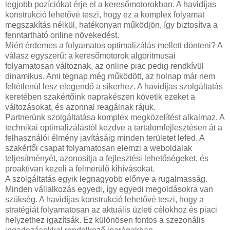
legjobb pozíciókat érje el a keresőmotorokban. A havidíjas
konstrukció lehetővé teszi, hogy ez a komplex folyamat
megszakítás nélkül, hatékonyan működjön, így biztosítva a
fenntartható online növekedést.
Miért érdemes a folyamatos optimalizálás mellett dönteni? A
válasz egyszerű: a keresőmotorok algoritmusai
folyamatosan változnak, az online piac pedig rendkívül
dinamikus. Ami tegnap még működött, az holnap már nem
feltétlenül lesz elegendő a sikerhez. A havidíjas szolgáltatás
keretében szakértőink naprakészen követik ezeket a
változásokat, és azonnal reagálnak rájuk.
Partnerünk szolgáltatása komplex megközelítést alkalmaz. A
technikai optimalizálástól kezdve a tartalomfejlesztésen át a
felhasználói élmény javításáig minden területet lefed. A
szakértői csapat folyamatosan elemzi a weboldalak
teljesítményét, azonosítja a fejlesztési lehetőségeket, és
proaktívan kezeli a felmerülő kihívásokat.
A szolgáltatás egyik legnagyobb előnye a rugalmasság.
Minden vállalkozás egyedi, így egyedi megoldásokra van
szükség. A havidíjas konstrukció lehetővé teszi, hogy a
stratégiát folyamatosan az aktuális üzleti célokhoz és piaci
helyzethez igazítsák. Ez különösen fontos a szezonális