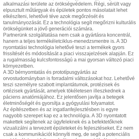
alkalmazási területe az örökségvédelem. Régi, sérült vagy
elpusztult műtárgyak és épületek pontos másolatait lehet
elkészíteni, lehetővé téve azok megőrzését és
tanulmányozását. Ez a technológia segít megőrizni kulturális
örökségünket a jövő generációi számára.
Partnerünk szolgáltatása nem csak a gyártásra koncentrál,
hanem a teljes termékéletciklus-menedzsmentre is. A 3D
nyomtatási technológia lehetővé teszi a termékek gyors
frissítését és módosítását a piaci visszajelzések alapján. Ez
a rugalmasság kulcsfontosságú a mai gyorsan változó piaci
környezetben.
A 3D bérnyomtatás és prototípusgyártás az
orvostudományban is forradalmi változásokat hoz. Lehetővé
teszi személyre szabott implantátumok, protézisek és
ortézisek gyártását, amelyek tökéletesen illeszkednek a
páciens anatómiájához. Ez jelentősen javítja a betegek
életminőségét és gyorsítja a gyógyulási folyamatot.
Az építészetben és az ingatlanfejlesztésben is egyre
nagyobb szerepet kap ez a technológia. A 3D nyomtatott
makettek segítenek az ügyfeleknek és a befektetőknek
vizualizálni a tervezett épületeket és fejlesztéseket. Ez nem
csak a kommunikációt könnyíti meg, de segít a potenciális