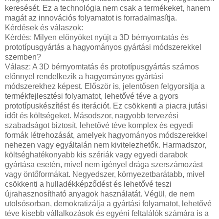
keresését. Ez a technológia nem csak a termékeket, hanem
magát az innovációs folyamatot is forradalmasítja.
Kérdések és válaszok:
Kérdés: Milyen előnyöket nyújt a 3D bérnyomtatás és
prototípusgyártás a hagyományos gyártási módszerekkel
szemben?
Válasz: A 3D bérnyomtatás és prototípusgyártás számos
előnnyel rendelkezik a hagyományos gyártási
módszerekhez képest. Először is, jelentősen felgyorsítja a
termékfejlesztési folyamatot, lehetővé téve a gyors
prototípuskészítést és iterációt. Ez csökkenti a piacra jutási
időt és költségeket. Másodszor, nagyobb tervezési
szabadságot biztosít, lehetővé téve komplex és egyedi
formák létrehozását, amelyek hagyományos módszerekkel
nehezen vagy egyáltalán nem kivitelezhetők. Harmadszor,
költséghatékonyabb kis szériák vagy egyedi darabok
gyártása esetén, mivel nem igényel drága szerszámozást
vagy öntőformákat. Negyedszer, környezetbarátabb, mivel
csökkenti a hulladékképződést és lehetővé teszi
újrahasznosítható anyagok használatát. Végül, de nem
utolsósorban, demokratizálja a gyártási folyamatot, lehetővé
téve kisebb vállalkozások és egyéni feltalálók számára is a