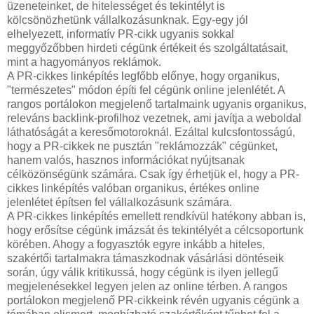
üzeneteinket, de hitelességet és tekintélyt is
kölcsönözhetünk vállalkozásunknak. Egy-egy jól
elhelyezett, informatív PR-cikk ugyanis sokkal
meggyőzőbben hirdeti cégünk értékeit és szolgáltatásait,
mint a hagyományos reklámok.
A PR-cikkes linképítés legfőbb előnye, hogy organikus,
"természetes" módon építi fel cégünk online jelenlétét. A
rangos portálokon megjelenő tartalmaink ugyanis organikus,
releváns backlink-profilhoz vezetnek, ami javítja a weboldal
láthatóságát a keresőmotoroknál. Ezáltal kulcsfontosságú,
hogy a PR-cikkek ne pusztán "reklámozzák" cégünket,
hanem valós, hasznos információkat nyújtsanak
célközönségünk számára. Csak így érhetjük el, hogy a PR-
cikkes linképítés valóban organikus, értékes online
jelenlétet építsen fel vállalkozásunk számára.
A PR-cikkes linképítés emellett rendkívül hatékony abban is,
hogy erősítse cégünk imázsát és tekintélyét a célcsoportunk
körében. Ahogy a fogyasztók egyre inkább a hiteles,
szakértői tartalmakra támaszkodnak vásárlási döntéseik
során, úgy válik kritikussá, hogy cégünk is ilyen jellegű
megjelenésekkel legyen jelen az online térben. A rangos
portálokon megjelenő PR-cikkeink révén ugyanis cégünk a