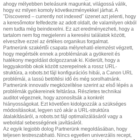
ahogy mélyebben beleásunk magunkat, világossá válik,
hogy ez milyen komoly következményekkel járhat. A
"Discovered – currently not indexed" üzenet azt jelenti, hogy
a keresőmotor felfedezte az adott oldalt, de valamilyen okból
nem tudta még beindexelni. Ez azt eredményezheti, hogy a
tartalom nem fog megjelenni a keresési találatok között,
elveszítve ezzel az értékes organikus forgalmat.
Partnerünk szakértői csapata mélyreható elemzést végzett,
hogy megértsék ennek a problémának a gyökereit és
hatékony megoldást dolgozzanak ki. Kiderült, hogy a
leggyakoribb okok között szerepelnek a rossz URL-
struktúra, a robots.txt fájl konfigurációs hibái, a Canon URL
problémái, a lassú betöltési idő és még sorolhatnánk.
Partnerünk innovatív megközelítése szerint az első lépés a
problémák gyökereinek feltárása. Részletes technikai
auditot végeznek, hogy azonosítsák a konkrét
hiányosságokat. Ezt követően kidolgozzák a szükséges
módosításokat, legyen szó akár a URL-struktúra
átalakításáról, a robots.txt fájl optimalizálásáról vagy a
weboldal sebességének javításáról.
Az egyik legjobb dolog Partnerünk megoldásában, hogy
teljesen testreszabható. Nincs egyetlen univerzális recept,