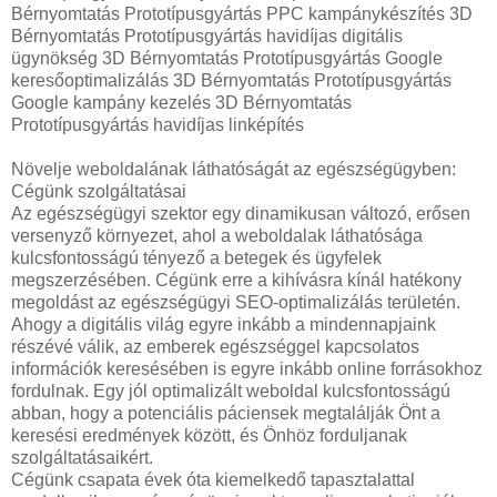
Bérnyomtatás Prototípusgyártás PPC kampánykészítés 3D
Bérnyomtatás Prototípusgyártás havidíjas digitális
ügynökség 3D Bérnyomtatás Prototípusgyártás Google
keresőoptimalizálás 3D Bérnyomtatás Prototípusgyártás
Google kampány kezelés 3D Bérnyomtatás
Prototípusgyártás havidíjas linképítés
Növelje weboldalának láthatóságát az egészségügyben:
Cégünk szolgáltatásai
Az egészségügyi szektor egy dinamikusan változó, erősen
versenyző környezet, ahol a weboldalak láthatósága
kulcsfontosságú tényező a betegek és ügyfelek
megszerzésében. Cégünk erre a kihívásra kínál hatékony
megoldást az egészségügyi SEO-optimalizálás területén.
Ahogy a digitális világ egyre inkább a mindennapjaink
részévé válik, az emberek egészséggel kapcsolatos
információk keresésében is egyre inkább online forrásokhoz
fordulnak. Egy jól optimalizált weboldal kulcsfontosságú
abban, hogy a potenciális páciensek megtalálják Önt a
keresési eredmények között, és Önhöz forduljanak
szolgáltatásaikért.
Cégünk csapata évek óta kiemelkedő tapasztalattal