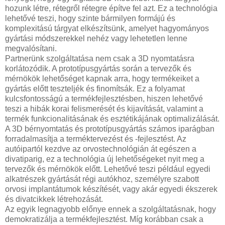
hozunk létre, rétegről rétegre építve fel azt. Ez a technológia
lehetővé teszi, hogy szinte bármilyen formájú és
komplexitású tárgyat elkészítsünk, amelyet hagyományos
gyártási módszerekkel nehéz vagy lehetetlen lenne
megvalósítani.
Partnerünk szolgáltatása nem csak a 3D nyomtatásra
korlátozódik. A prototípusgyártás során a tervezők és
mérnökök lehetőséget kapnak arra, hogy termékeiket a
gyártás előtt teszteljék és finomítsák. Ez a folyamat
kulcsfontosságú a termékfejlesztésben, hiszen lehetővé
teszi a hibák korai felismerését és kijavítását, valamint a
termék funkcionalitásának és esztétikájának optimalizálását.
A 3D bérnyomtatás és prototípusgyártás számos iparágban
forradalmasítja a terméktervezést és -fejlesztést. Az
autóipartól kezdve az orvostechnológián át egészen a
divatiparig, ez a technológia új lehetőségeket nyit meg a
tervezők és mérnökök előtt. Lehetővé teszi például egyedi
alkatrészek gyártását régi autókhoz, személyre szabott
orvosi implantátumok készítését, vagy akár egyedi ékszerek
és divatcikkek létrehozását.
Az egyik legnagyobb előnye ennek a szolgáltatásnak, hogy
demokratizálja a termékfejlesztést. Míg korábban csak a