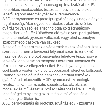
nyújt a tervezési folyamat során is, tanácsokat adva a 3D
modellezéshez és a gyárthatóság optimalizálásához. Ez a
holisztikus megközelítés biztosítja, hogy az ügyfelek a
lehető legjobb eredményt érjék el termékeikkel.
A 3D bérnyomtatás és prototípusgyártás egyik nagy előnye a
rugalmasság. Akár egyedi darabokról, akár kis szériás
gyártásról van szó, ez a technológia költséghatékony
megoldást kínál. Ez különösen előnyös olyan iparágakban,
ahol a termékek gyorsan változnak vagy ahol személyre
szabott megoldásokra van szükség.
A szolgáltatás nem csak a végtermék elkészítésében játszik
szerepet, hanem a tervezési folyamat során is rendkívül
hasznos. A gyors prototípusgyártás lehetővé teszi, hogy a
tervezők több iteráción menjenek keresztül, finomítva és
tökéletesítve az elképzeléseiket. Ez a folyamat jelentősen
csökkenti a végtermék piacra dobásának idejét és költségét.
Partnerünk szolgáltatása nem csak a fizikai termékek
gyártására korlátozódik. A 3D nyomtatási technológia
kiválóan alkalmas vizuális segédeszközök, oktatási
modellek és művészeti alkotások létrehozására is. Ez új
lehetőségeket nyit meg az oktatás, a művészet és a
marketing területén is.
A 3D bérnyomtatás és prototípusgyártás egyik izgalmas