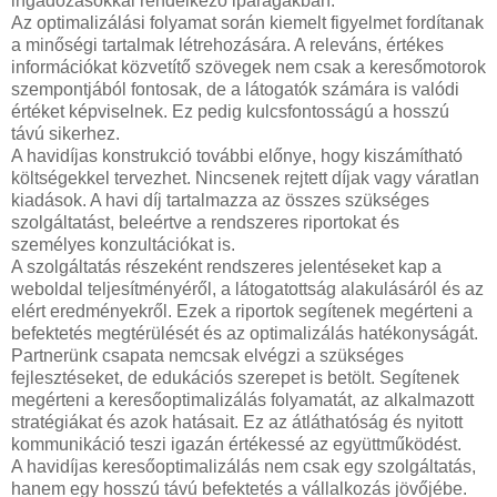
ingadozásokkal rendelkező iparágakban.
Az optimalizálási folyamat során kiemelt figyelmet fordítanak
a minőségi tartalmak létrehozására. A releváns, értékes
információkat közvetítő szövegek nem csak a keresőmotorok
szempontjából fontosak, de a látogatók számára is valódi
értéket képviselnek. Ez pedig kulcsfontosságú a hosszú
távú sikerhez.
A havidíjas konstrukció további előnye, hogy kiszámítható
költségekkel tervezhet. Nincsenek rejtett díjak vagy váratlan
kiadások. A havi díj tartalmazza az összes szükséges
szolgáltatást, beleértve a rendszeres riportokat és
személyes konzultációkat is.
A szolgáltatás részeként rendszeres jelentéseket kap a
weboldal teljesítményéről, a látogatottság alakulásáról és az
elért eredményekről. Ezek a riportok segítenek megérteni a
befektetés megtérülését és az optimalizálás hatékonyságát.
Partnerünk csapata nemcsak elvégzi a szükséges
fejlesztéseket, de edukációs szerepet is betölt. Segítenek
megérteni a keresőoptimalizálás folyamatát, az alkalmazott
stratégiákat és azok hatásait. Ez az átláthatóság és nyitott
kommunikáció teszi igazán értékessé az együttműködést.
A havidíjas keresőoptimalizálás nem csak egy szolgáltatás,
hanem egy hosszú távú befektetés a vállalkozás jövőjébe.