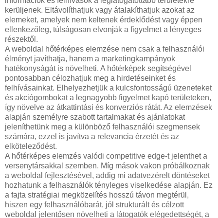
információk és felhívások a leglátogatottabb területekre
kerüljenek. Eltávolíthatjuk vagy átalakíthatjuk azokat az
elemeket, amelyek nem keltenek érdeklődést vagy éppen
ellenkezőleg, túlságosan elvonják a figyelmet a lényeges
részektől.
A weboldal hőtérképes elemzése nem csak a felhasználói
élményt javíthatja, hanem a marketingkampányok
hatékonyságát is növelheti. A hőtérképek segítségével
pontosabban célozhatjuk meg a hirdetéseinket és
felhívásainkat. Elhelyezhetjük a kulcsfontosságú üzeneteket
és akciógombokat a legnagyobb figyelmet kapó területeken,
így növelve az átkattintási és konverziós rátát. Az elemzések
alapján személyre szabott tartalmakat és ajánlatokat
jeleníthetünk meg a különböző felhasználói szegmensek
számára, ezzel is javítva a relevancia érzetét és az
elköteleződést.
A hőtérképes elemzés valódi competitive edge-t jelenthet a
versenytársakkal szemben. Míg mások vakon próbálkoznak
a weboldal fejlesztésével, addig mi adatvezérelt döntéseket
hozhatunk a felhasználók tényleges viselkedése alapján. Ez
a fajta stratégiai megközelítés hosszú távon megtérül,
hiszen egy felhasználóbarát, jól strukturált és célzott
weboldal jelentősen növelheti a látogatók elégedettségét, a