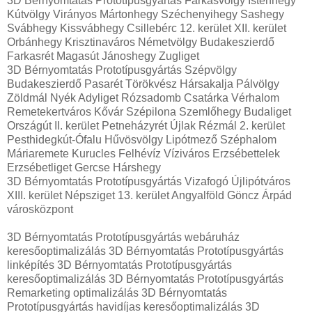
3D Bérnyomtatás Prototípusgyártás Farkasvölgy Istenhegy
Kútvölgy Virányos Mártonhegy Széchenyihegy Sashegy
Svábhegy Kissvábhegy Csillebérc 12. kerület XII. kerület
Orbánhegy Krisztinaváros Németvölgy Budakeszierdő
Farkasrét Magasút Jánoshegy Zugliget
3D Bérnyomtatás Prototípusgyártás Szépvölgy
Budakeszierdő Pasarét Törökvész Hársakalja Pálvölgy
Zöldmál Nyék Adyliget Rózsadomb Csatárka Vérhalom
Remetekertváros Kővár Szépilona Szemlőhegy Budaliget
Országút II. kerület Petneházyrét Újlak Rézmál 2. kerület
Pesthidegkút-Ófalu Hűvösvölgy Lipótmező Széphalom
Máriaremete Kurucles Felhévíz Víziváros Erzsébettelek
Erzsébetliget Gercse Hárshegy
3D Bérnyomtatás Prototípusgyártás Vizafogó Újlipótváros
XIII. kerület Népsziget 13. kerület Angyalföld Göncz Árpád
városközpont
3D Bérnyomtatás Prototípusgyártás webáruház
keresőoptimalizálás 3D Bérnyomtatás Prototípusgyártás
linképítés 3D Bérnyomtatás Prototípusgyártás
keresőoptimalizálás 3D Bérnyomtatás Prototípusgyártás
Remarketing optimalizálás 3D Bérnyomtatás
Prototípusgyártás havidíjas keresőoptimalizálás 3D