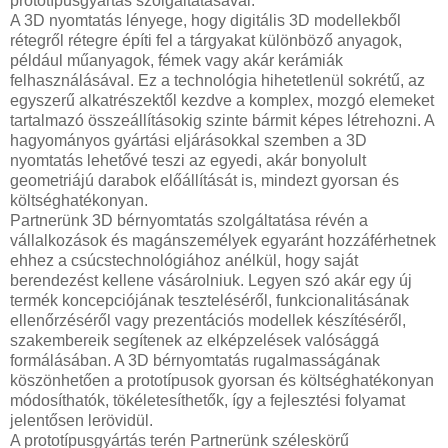
prototípusgyártás szolgáltatásával.
A 3D nyomtatás lényege, hogy digitális 3D modellekből
rétegről rétegre építi fel a tárgyakat különböző anyagok,
például műanyagok, fémek vagy akár kerámiák
felhasználásával. Ez a technológia hihetetlenül sokrétű, az
egyszerű alkatrészektől kezdve a komplex, mozgó elemeket
tartalmazó összeállításokig szinte bármit képes létrehozni. A
hagyományos gyártási eljárásokkal szemben a 3D
nyomtatás lehetővé teszi az egyedi, akár bonyolult
geometriájú darabok előállítását is, mindezt gyorsan és
költséghatékonyan.
Partnerünk 3D bérnyomtatás szolgáltatása révén a
vállalkozások és magánszemélyek egyaránt hozzáférhetnek
ehhez a csúcstechnológiához anélkül, hogy saját
berendezést kellene vásárolniuk. Legyen szó akár egy új
termék koncepciójának teszteléséről, funkcionalitásának
ellenőrzéséről vagy prezentációs modellek készítéséről,
szakembereik segítenek az elképzelések valósággá
formálásában. A 3D bérnyomtatás rugalmasságának
köszönhetően a prototípusok gyorsan és költséghatékonyan
módosíthatók, tökéletesíthetők, így a fejlesztési folyamat
jelentősen lerövidül.
A prototípusgyártás terén Partnerünk széleskörű