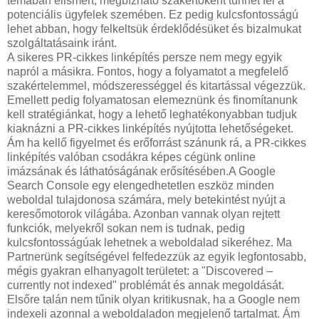
témában elismert, megbízható szakértőként tűnhet fel a
potenciális ügyfelek szemében. Ez pedig kulcsfontosságú
lehet abban, hogy felkeltsük érdeklődésüket és bizalmukat
szolgáltatásaink iránt.
A sikeres PR-cikkes linképítés persze nem megy egyik
napról a másikra. Fontos, hogy a folyamatot a megfelelő
szakértelemmel, módszerességgel és kitartással végezzük.
Emellett pedig folyamatosan elemeznünk és finomítanunk
kell stratégiánkat, hogy a lehető leghatékonyabban tudjuk
kiaknázni a PR-cikkes linképítés nyújtotta lehetőségeket.
Ám ha kellő figyelmet és erőforrást szánunk rá, a PR-cikkes
linképítés valóban csodákra képes cégünk online
imázsának és láthatóságának erősítésében.A Google
Search Console egy elengedhetetlen eszköz minden
weboldal tulajdonosa számára, mely betekintést nyújt a
keresőmotorok világába. Azonban vannak olyan rejtett
funkciók, melyekről sokan nem is tudnak, pedig
kulcsfontosságúak lehetnek a weboldalad sikeréhez. Ma
Partnerünk segítségével felfedezzük az egyik legfontosabb,
mégis gyakran elhanyagolt területet: a "Discovered –
currently not indexed" problémát és annak megoldását.
Elsőre talán nem tűnik olyan kritikusnak, ha a Google nem
indexeli azonnal a weboldaladon megjelenő tartalmat. Ám