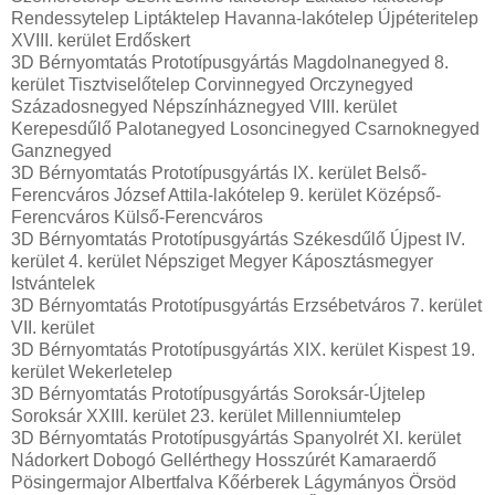
Rendessytelep Liptáktelep Havanna-lakótelep Újpéteritelep
XVIII. kerület Erdőskert
3D Bérnyomtatás Prototípusgyártás Magdolnanegyed 8.
kerület Tisztviselőtelep Corvinnegyed Orczynegyed
Századosnegyed Népszínháznegyed VIII. kerület
Kerepesdűlő Palotanegyed Losoncinegyed Csarnoknegyed
Ganznegyed
3D Bérnyomtatás Prototípusgyártás IX. kerület Belső-
Ferencváros József Attila-lakótelep 9. kerület Középső-
Ferencváros Külső-Ferencváros
3D Bérnyomtatás Prototípusgyártás Székesdűlő Újpest IV.
kerület 4. kerület Népsziget Megyer Káposztásmegyer
Istvántelek
3D Bérnyomtatás Prototípusgyártás Erzsébetváros 7. kerület
VII. kerület
3D Bérnyomtatás Prototípusgyártás XIX. kerület Kispest 19.
kerület Wekerletelep
3D Bérnyomtatás Prototípusgyártás Soroksár-Újtelep
Soroksár XXIII. kerület 23. kerület Millenniumtelep
3D Bérnyomtatás Prototípusgyártás Spanyolrét XI. kerület
Nádorkert Dobogó Gellérthegy Hosszúrét Kamaraerdő
Pösingermajor Albertfalva Kőérberek Lágymányos Örsöd