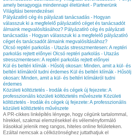
amely beragyogja mindennapi életünket - Partnerünk
Világítási berendezései
Pályázatíró cég és pályázati tanácsadás - Hogyan
válasszuk ki a megfelelő pályázatíró céget és tanácsadót
álmaink megvalósításához?
Pályázatíró cég és pályázati
tanácsadás - Hogyan válasszuk ki a megfelelő pályázatíró
céget és tanácsadót álmaink megvalósításához?
Olcsó reptéri parkolás - Utazás stresszmentesen: A reptéri
parkolás rejtett előnyei
Olcsó reptéri parkolás - Utazás
stresszmentesen: A reptéri parkolás rejtett előnyei
Kül és beltéri klímák - Hűsölj okosan: Minden, amit a kül- és
beltéri klímákról tudni érdemes
Kül és beltéri klímák - Hűsölj
okosan: Minden, amit a kül- és beltéri klímákról tudni
érdemes
Közületi költöztetés - Irodák és cégek új fejezete: A
professzionális közületi költöztetés művészete
Közületi
költöztetés - Irodák és cégek új fejezete: A professzionális
közületi költöztetés művészete
A PR-cikkes linképítés lényege, hogy cégünk tartalommal,
hírekkel, szakmai elemzésekkel és véleményformáló
írásokkal jelenik meg rangos, hiteles online felületeken.
Ezáltal nemcsak a célközönséghez juttathatjuk el