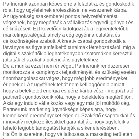
Partnerünk azonban képes erre a feladatra, és gondoskodik
róla, hogy ügyfeleinek erőfeszítései ne vesszenek kárba.
Az ügynökség szakemberei pontos helyzetfelmérést
végeznek, hogy megértsék a vállalkozás egyedi igényeit és
célkitűzéseit. Ezt követően kidolgozzák a legmegfelelőbb
marketingstratégiát, amely a cég egyéni arculatára és
célközönségére szabott. A kreatív csapat gondoskodik a
látványos és figyelemfelkeltő tartalmak létrehozásáról, míg a
digitális szakértők a leghatékonyabb csatornákon keresztül
juttatják el azokat a potenciális ügyfelekhez.
De a munka ezzel nem ér véget. Partnerünk rendszeresen
monitorozza a kampányok teljesítményét, és szükség esetén
finomhangolásokat végez, hogy még jobb eredményeket
érjenek el. Az ügyfélnek tehát nem kell aggódnia amiatt,
hogy a befektetett energia és pénz kárba vész - megbízható
partnerük gondoskodik róla, hogy a befektetés megtérüljön.
Akár egy induló vállalkozás vagy egy már jól működő cég,
Partnerünk marketing ügynöksége képes arra, hogy
kiemelkedő eredményeket érjen el. Szakértő csapatukkal és
innovatív megközelítésükkel garantálják, hogy ügyfeleik a
lehető legjobb támogatást kapják a siker elérésében.
Ha Ön is szeretné, hogy vállalkozása a marketing területén