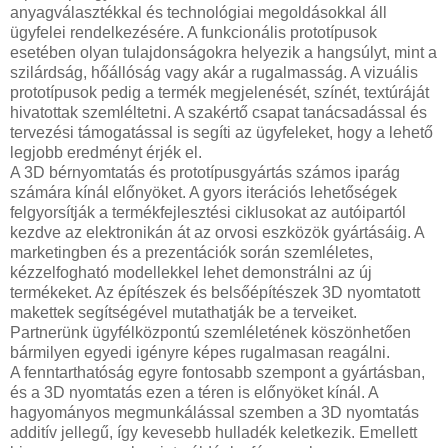
anyagválasztékkal és technológiai megoldásokkal áll
ügyfelei rendelkezésére. A funkcionális prototípusok
esetében olyan tulajdonságokra helyezik a hangsúlyt, mint a
szilárdság, hőállóság vagy akár a rugalmasság. A vizuális
prototípusok pedig a termék megjelenését, színét, textúráját
hivatottak szemléltetni. A szakértő csapat tanácsadással és
tervezési támogatással is segíti az ügyfeleket, hogy a lehető
legjobb eredményt érjék el.
A 3D bérnyomtatás és prototípusgyártás számos iparág
számára kínál előnyöket. A gyors iterációs lehetőségek
felgyorsítják a termékfejlesztési ciklusokat az autóipartól
kezdve az elektronikán át az orvosi eszközök gyártásáig. A
marketingben és a prezentációk során szemléletes,
kézzelfogható modellekkel lehet demonstrálni az új
termékeket. Az építészek és belsőépítészek 3D nyomtatott
makettek segítségével mutathatják be a terveiket.
Partnerünk ügyfélközpontú szemléletének köszönhetően
bármilyen egyedi igényre képes rugalmasan reagálni.
A fenntarthatóság egyre fontosabb szempont a gyártásban,
és a 3D nyomtatás ezen a téren is előnyöket kínál. A
hagyományos megmunkálással szemben a 3D nyomtatás
additív jellegű, így kevesebb hulladék keletkezik. Emellett