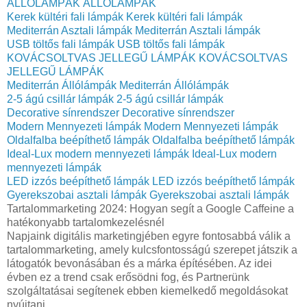
ÁLLÓLÁMPÁK
ÁLLÓLÁMPÁK
Kerek kültéri fali lámpák
Kerek kültéri fali lámpák
Mediterrán Asztali lámpák
Mediterrán Asztali lámpák
USB töltős fali lámpák
USB töltős fali lámpák
KOVÁCSOLTVAS JELLEGŰ LÁMPÁK
KOVÁCSOLTVAS
JELLEGŰ LÁMPÁK
Mediterrán Állólámpák
Mediterrán Állólámpák
2-5 ágú csillár lámpák
2-5 ágú csillár lámpák
Decorative sínrendszer
Decorative sínrendszer
Modern Mennyezeti lámpák
Modern Mennyezeti lámpák
Oldalfalba beépíthető lámpák
Oldalfalba beépíthető lámpák
Ideal-Lux modern mennyezeti lámpák
Ideal-Lux modern
mennyezeti lámpák
LED izzós beépíthető lámpák
LED izzós beépíthető lámpák
Gyerekszobai asztali lámpák
Gyerekszobai asztali lámpák
Tartalommarketing 2024: Hogyan segít a Google Caffeine a
hatékonyabb tartalomkezelésnél
Napjaink digitális marketingjében egyre fontosabbá válik a
tartalommarketing, amely kulcsfontosságú szerepet játszik a
látogatók bevonásában és a márka építésében. Az idei
évben ez a trend csak erősödni fog, és Partnerünk
szolgáltatásai segítenek ebben kiemelkedő megoldásokat
nyújtani.