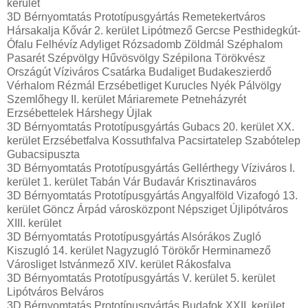
kerület
3D Bérnyomtatás Prototípusgyártás Remetekertváros
Hársakalja Kővár 2. kerület Lipótmező Gercse Pesthidegkút-
Ófalu Felhévíz Adyliget Rózsadomb Zöldmál Széphalom
Pasarét Szépvölgy Hűvösvölgy Szépilona Törökvész
Országút Víziváros Csatárka Budaliget Budakeszierdő
Vérhalom Rézmál Erzsébetliget Kurucles Nyék Pálvölgy
Szemlőhegy II. kerület Máriaremete Petneházyrét
Erzsébettelek Hárshegy Újlak
3D Bérnyomtatás Prototípusgyártás Gubacs 20. kerület XX.
kerület Erzsébetfalva Kossuthfalva Pacsirtatelep Szabótelep
Gubacsipuszta
3D Bérnyomtatás Prototípusgyártás Gellérthegy Víziváros I.
kerület 1. kerület Tabán Vár Budavár Krisztinaváros
3D Bérnyomtatás Prototípusgyártás Angyalföld Vizafogó 13.
kerület Göncz Árpád városközpont Népsziget Újlipótváros
XIII. kerület
3D Bérnyomtatás Prototípusgyártás Alsórákos Zugló
Kiszugló 14. kerület Nagyzugló Törökőr Herminamező
Városliget Istvánmező XIV. kerület Rákosfalva
3D Bérnyomtatás Prototípusgyártás V. kerület 5. kerület
Lipótváros Belváros
3D Bérnyomtatás Prototípusgyártás Budafok XXII. kerület