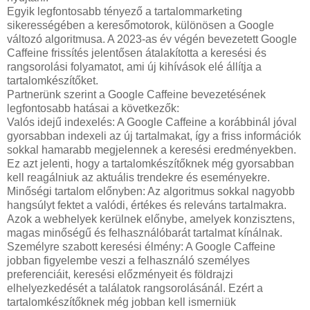
Egyik legfontosabb tényező a tartalommarketing
sikerességében a keresőmotorok, különösen a Google
változó algoritmusa. A 2023-as év végén bevezetett Google
Caffeine frissítés jelentősen átalakította a keresési és
rangsorolási folyamatot, ami új kihívások elé állítja a
tartalomkészítőket.
Partnerünk szerint a Google Caffeine bevezetésének
legfontosabb hatásai a következők:
Valós idejű indexelés: A Google Caffeine a korábbinál jóval
gyorsabban indexeli az új tartalmakat, így a friss információk
sokkal hamarabb megjelennek a keresési eredményekben.
Ez azt jelenti, hogy a tartalomkészítőknek még gyorsabban
kell reagálniuk az aktuális trendekre és eseményekre.
Minőségi tartalom előnyben: Az algoritmus sokkal nagyobb
hangsúlyt fektet a valódi, értékes és releváns tartalmakra.
Azok a webhelyek kerülnek előnybe, amelyek konzisztens,
magas minőségű és felhasználóbarát tartalmat kínálnak.
Személyre szabott keresési élmény: A Google Caffeine
jobban figyelembe veszi a felhasználó személyes
preferenciáit, keresési előzményeit és földrajzi
elhelyezkedését a találatok rangsorolásánál. Ezért a
tartalomkészítőknek még jobban kell ismerniük