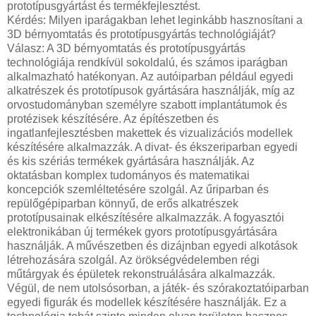
prototípusgyártást és termékfejlesztést.
Kérdés: Milyen iparágakban lehet leginkább hasznosítani a
3D bérnyomtatás és prototípusgyártás technológiáját?
Válasz: A 3D bérnyomtatás és prototípusgyártás
technológiája rendkívül sokoldalú, és számos iparágban
alkalmazható hatékonyan. Az autóiparban például egyedi
alkatrészek és prototípusok gyártására használják, míg az
orvostudományban személyre szabott implantátumok és
protézisek készítésére. Az építészetben és
ingatlanfejlesztésben makettek és vizualizációs modellek
készítésére alkalmazzák. A divat- és ékszeriparban egyedi
és kis szériás termékek gyártására használják. Az
oktatásban komplex tudományos és matematikai
koncepciók szemléltetésére szolgál. Az űriparban és
repülőgépiparban könnyű, de erős alkatrészek
prototípusainak elkészítésére alkalmazzák. A fogyasztói
elektronikában új termékek gyors prototípusgyártására
használják. A művészetben és dizájnban egyedi alkotások
létrehozására szolgál. Az örökségvédelemben régi
műtárgyak és épületek rekonstruálására alkalmazzák.
Végül, de nem utolsósorban, a játék- és szórakoztatóiparban
egyedi figurák és modellek készítésére használják. Ez a