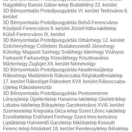
Nagytétény Baross Gábor-telep Budatétény 22. kerület
3D Bérnyomtatás Prototípusgyártás VI. kerület Terézváros 6.
kerület
3D Bérnyomtatás Prototípusgyártás Belső-Ferencváros
Középső-Ferencváros 9. kerület József Attila-lakótelep
Külső-Ferencváros IX. kerület
3D Bérnyomtatás Prototípusgyártás Orbánhegy 12. kerület
Széchenyihegy Csillebérc Budakeszierdő Jánoshegy
Kútvölgy Magasút Sashegy Svábhegy Istenhegy Virányos
Farkasrét Farkasvölgy Kissvábhegy Krisztinaváros
Mártonhegy Zugliget XII. kerület Németvölgy
3D Bérnyomtatás Prototípusgyártás Akadémiaújtelep
Rákoshegy Madárdomb Rákoscsaba Régiakadémiatelep
17. kerület Rákosliget Rákoskert XVII. kerület Rákoscsaba-
Újtelep Rákoskeresztúr
3D Bérnyomtatás Prototípusgyártás Pestszentimre
Lónyaytelep Újpéteritelep Havanna-lakótelep Gloriett-telep
Lakatos-lakótelep Bókaytelep Ganzkertváros XVIII. kerület
Szemeretelep Krepuska Géza-telep Szent Lőrinc-lakótelep
Erzsébettelep Erdőskert Ferihegy Szent Imre-kertváros
Liptáktelep Halmierdő Ganztelep Miklóstelep Kossuth
Ferenc-telep Almáskert 18. kerület Rendessytelep Bélatelep