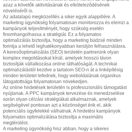
azaz a követők aktivitásának és elköteleződésének
növeléséről is.
Az adatalapú megközelítés a siker egyik alappillére. A
marketing ügynökség folyamatosan monitorozza és elemzi a
kampányok teljesítményét, hogy szükség esetén
finomhangolhassa a stratégiát. Ez a folyamatos
optimalizálás biztosítja, hogy a marketing büdzsé minden
forintja a lehető leghatékonyabban kerüljön felhasználásra.
A keresőoptimalizálás (SEO) területén partnerünk olyan
komplex megoldásokat kínál, amelyek hosszú távon
biztosítják vállalkozása online láthatóságát. A technikai
optimalizálástól kezdve a tartalom SEO-n át a linképítésig
minden területet lefednek, hogy weboldalának organikus
látogatottsága folyamatosan növekedjen.
Az online hirdetések területén is professzionális támogatást
nyújtanak. A PPC kampányok tervezése és menedzselése
során olyan célzási stratégiákat alkalmaznak, amelyek
segítségével pontosan azt a közönséget érik el, akik
potenciális ügyfelekké válhatnak. A hirdetési kampányok
folyamatos optimalizálása biztosítja a maximális
megtérülést.
A marketing ügynökség hisz abban, hogy a sikeres