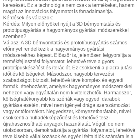
keresését. Ez a technológia nem csak a termékeket, hanem
magát az innovációs folyamatot is forradalmasítja.
Kérdések és válaszok:
Kérdés: Milyen előnyöket nyújt a 3D bérnyomtatás és
prototípusgyártás a hagyományos gyártási módszerekkel
szemben?
Válasz: A 3D bérnyomtatás és prototípusgyártás számos
előnnyel rendelkezik a hagyományos gyártási
módszerekhez képest. Először is, jelentősen felgyorsítja a
termékfejlesztési folyamatot, lehetővé téve a gyors
prototípuskészítést és iterációt. Ez csökkenti a piacra jutási
időt és költségeket. Másodszor, nagyobb tervezési
szabadságot biztosít, lehetővé téve komplex és egyedi
formák létrehozását, amelyek hagyományos módszerekkel
nehezen vagy egyáltalán nem kivitelezhetők. Harmadszor,
költséghatékonyabb kis szériák vagy egyedi darabok
gyártása esetén, mivel nem igényel drága szerszámozást
vagy öntőformákat. Negyedszer, környezetbarátabb, mivel
csökkenti a hulladékképződést és lehetővé teszi
újrahasznosítható anyagok használatát. Végül, de nem
utolsósorban, demokratizálja a gyártási folyamatot, lehetővé
téve kisebb vállalkozások és egyéni feltalálók számára is a