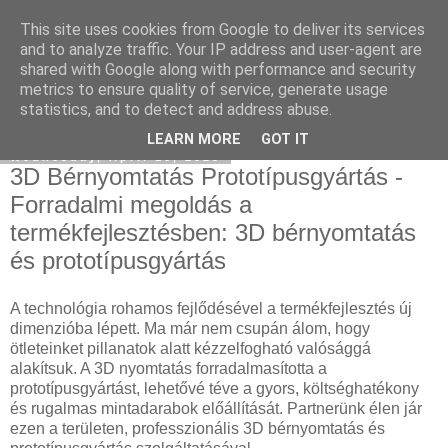
This site uses cookies from Google to deliver its services
Használt Seat
and to analyze traffic. Your IP address and user-agent are
shared with Google along with performance and security
metrics to ensure quality of service, generate usage
statistics, and to detect and address abuse.
▼
LEARN MORE
GOT IT
Wednesday, April 16, 2025
3D Bérnyomtatás Prototípusgyártás -
Forradalmi megoldás a
termékfejlesztésben: 3D bérnyomtatás
és prototípusgyártás
A technológia rohamos fejlődésével a termékfejlesztés új
dimenzióba lépett. Ma már nem csupán álom, hogy
ötleteinket pillanatok alatt kézzelfogható valósággá
alakítsuk. A 3D nyomtatás forradalmasította a
prototípusgyártást, lehetővé téve a gyors, költséghatékony
és rugalmas mintadarabok előállítását. Partnerünk élen jár
ezen a területen, professzionális 3D bérnyomtatás és