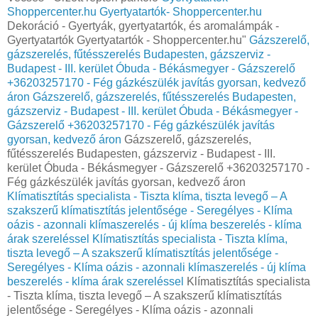
Shoppercenter.hu
Gyertyatartók- Shoppercenter.hu
Dekoráció - Gyertyák, gyertyatartók, és aromalámpák -
Gyertyatartók Gyertyatartók - Shoppercenter.hu"
Gázszerelő,
gázszerelés, fűtésszerelés Budapesten, gázszerviz -
Budapest - III. kerület Óbuda - Békásmegyer - Gázszerelő
+36203257170 - Fég gázkészülék javítás gyorsan, kedvező
áron
Gázszerelő, gázszerelés, fűtésszerelés Budapesten,
gázszerviz - Budapest - III. kerület Óbuda - Békásmegyer -
Gázszerelő +36203257170 - Fég gázkészülék javítás
gyorsan, kedvező áron
Gázszerelő, gázszerelés,
fűtésszerelés Budapesten, gázszerviz - Budapest - III.
kerület Óbuda - Békásmegyer - Gázszerelő +36203257170 -
Fég gázkészülék javítás gyorsan, kedvező áron
Klímatisztítás specialista - Tiszta klíma, tiszta levegő – A
szakszerű klímatisztítás jelentősége - Seregélyes - Klíma
oázis - azonnali klímaszerelés - új klíma beszerelés - klíma
árak szereléssel
Klímatisztítás specialista - Tiszta klíma,
tiszta levegő – A szakszerű klímatisztítás jelentősége -
Seregélyes - Klíma oázis - azonnali klímaszerelés - új klíma
beszerelés - klíma árak szereléssel
Klímatisztítás specialista
- Tiszta klíma, tiszta levegő – A szakszerű klímatisztítás
jelentősége - Seregélyes - Klíma oázis - azonnali