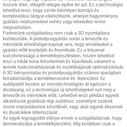
hozunk létre, rétegről rétegre építve fel azt. Ez a technológia
lehetővé teszi, hogy szinte bármilyen formájú és
komplexitású tárgyat elkészítsünk, amelyet hagyományos
gyártási módszerekkel nehéz vagy lehetetlen lenne
megvalósítani.
Partnerünk szolgáltatása nem csak a 3D nyomtatásra
korlátozódik. A prototípusgyártás során a tervezők és
mérnökök lehetőséget kapnak arra, hogy termékeiket a
gyártás előtt teszteljék és finomítsák. Ez a folyamat
kulcsfontosságú a termékfejlesztésben, hiszen lehetővé
teszi a hibák korai felismerését és kijavítását, valamint a
termék funkcionalitásának és esztétikájának optimalizálását.
A 3D bérnyomtatás és prototípusgyártás számos iparágban
forradalmasítja a terméktervezést és -fejlesztést. Az
autóipartól kezdve az orvostechnológián át egészen a
divatiparig, ez a technológia új lehetőségeket nyit meg a
tervezők és mérnökök előtt. Lehetővé teszi például egyedi
alkatrészek gyártását régi autókhoz, személyre szabott
orvosi implantátumok készítését, vagy akár egyedi ékszerek
és divatcikkek létrehozását.
Az egyik legnagyobb előnye ennek a szolgáltatásnak, hogy
demokratizálja a termékfejlesztést. Míg korábban csak a