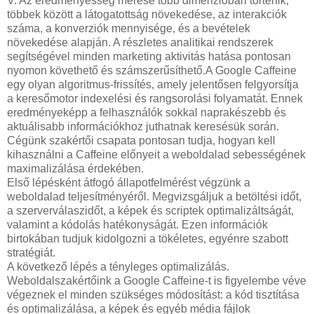
V: Az eredményesség mérése több dimenzióban történik,
többek között a látogatottság növekedése, az interakciók
száma, a konverziók mennyisége, és a bevételek
növekedése alapján. A részletes analitikai rendszerek
segítségével minden marketing aktivitás hatása pontosan
nyomon követhető és számszerűsíthető.A Google Caffeine
egy olyan algoritmus-frissítés, amely jelentősen felgyorsítja
a keresőmotor indexelési és rangsorolási folyamatát. Ennek
eredményeképp a felhasználók sokkal naprakészebb és
aktuálisabb információkhoz juthatnak keresésük során.
Cégünk szakértői csapata pontosan tudja, hogyan kell
kihasználni a Caffeine előnyeit a weboldalad sebességének
maximalizálása érdekében.
Első lépésként átfogó állapotfelmérést végzünk a
weboldalad teljesítményéről. Megvizsgáljuk a betöltési időt,
a szerverválaszidőt, a képek és scriptek optimalizáltságát,
valamint a kódolás hatékonyságát. Ezen információk
birtokában tudjuk kidolgozni a tökéletes, egyénre szabott
stratégiát.
A következő lépés a tényleges optimalizálás.
Weboldalszakértőink a Google Caffeine-t is figyelembe véve
végeznek el minden szükséges módosítást: a kód tisztítása
és optimalizálása, a képek és egyéb média fájlok