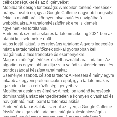
célközönségüket és az ő igényeiket.
Mobilbarát design fontossága: A mobilon történő keresések
aránya tovább nő, így a Google Caffeine nagyobb hangsúlyt
fektet a mobilbarát, könnyen olvasható és navigálható
weboldalakra. A tartalomkészítőknek erre is kiemelt
figyelmet kell fordítaniuk.
Partnerünk szerint a sikeres tartalommarketing 2024-ben az
alábbi kulcselemekre épül:
Valós idejű, aktuális és releváns tartalom: A gyors indexelés
miatt a tartalomkészítőknek sokkal gyorsabban kell
reagálniuk a friss trendekre és eseményekre.
Magas minőségű, értékes és felhasználóbarát tartalom: Az
algoritmus egyre jobban díjazza a valódi szakértelemmel és
gondossággal készített tartalmakat.
Személyre szabott, célzott tartalom: A keresési élmény egyre
inkább az egyéni preferenciákra épül, így a tartalomnak is
igazodnia kell a célközönség igényeihez.
Mobilbarát design és élmény: A mobilon történő keresések
dominanciája miatt elengedhetetlen a könnyen olvasható és
navigálható, mobilbarát tartalomkialakítás.
Partnerünk tapasztalatai szerint az ilyen, a Google Caffeine
frissítéshez igazodó tartalomstratégia kulcsfontosságú a