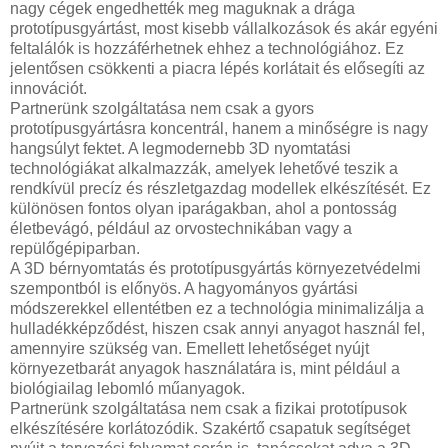
nagy cégek engedhették meg maguknak a drága
prototípusgyártást, most kisebb vállalkozások és akár egyéni
feltalálók is hozzáférhetnek ehhez a technológiához. Ez
jelentősen csökkenti a piacra lépés korlátait és elősegíti az
innovációt.
Partnerünk szolgáltatása nem csak a gyors
prototípusgyártásra koncentrál, hanem a minőségre is nagy
hangsúlyt fektet. A legmodernebb 3D nyomtatási
technológiákat alkalmazzák, amelyek lehetővé teszik a
rendkívül precíz és részletgazdag modellek elkészítését. Ez
különösen fontos olyan iparágakban, ahol a pontosság
életbevágó, például az orvostechnikában vagy a
repülőgépiparban.
A 3D bérnyomtatás és prototípusgyártás környezetvédelmi
szempontból is előnyös. A hagyományos gyártási
módszerekkel ellentétben ez a technológia minimalizálja a
hulladékképződést, hiszen csak annyi anyagot használ fel,
amennyire szükség van. Emellett lehetőséget nyújt
környezetbarát anyagok használatára is, mint például a
biológiailag lebomló műanyagok.
Partnerünk szolgáltatása nem csak a fizikai prototípusok
elkészítésére korlátozódik. Szakértő csapatuk segítséget