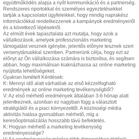
együttműködés alapja a nyílt kommunikáció és a partnerség.
Rendszeres riportokkal és személyes egyeztetésekkel
tartják a kapcsolatot ügyfeleikkel, hogy mindig naprakész
információkkal rendelkezzenek a kampányok eredményeiről
és a következő lépésekről.
Az elmúlt évek tapasztalata azt mutatja, hogy azok a
vállalkozások, amelyek professzionális marketing
támogatást vesznek igénybe, jelentős előnyre tesznek szert
versenytársaikkal szemben. Partnerünk célja, hogy ezt az
előnyt az Ön vállalkozása számára is biztosítsa, és segítsen
abban, hogy maximálisan kiaknázhassa az online marketing
nyújtotta lehetőségeket.
Gyakran Ismételt Kérdések:
K: Mennyi idő alatt várhatóak az első kézzelfogható
eredmények az online marketing tevékenységből?
V: Az első mérhető eredmények általában 3-6 hónap alatt
jelentkeznek, azonban ez nagyban függ a választott
stratégiától és a piaci környezettől. A közösségi média
aktivitás hatása gyorsabban mérhető, míg a
keresőoptimalizálás hosszabb távú befektetés.
K: Hogyan mérhető a marketing tevékenység
eredményessége?