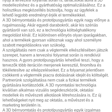
nyújt a tervezési folyamat során is, tanácsokat adva a 3D
modellezéshez és a gyárthatóság optimalizálásához. Ez a
holisztikus megközelítés biztosítja, hogy az ügyfelek a
lehető legjobb eredményt érjék el termékeikkel.
A 3D bérnyomtatás és prototípusgyártás egyik nagy előnye a
rugalmasság. Akár egyedi darabokról, akár kis szériás
gyártásról van szó, ez a technológia költséghatékony
megoldást kínál. Ez különösen előnyös olyan iparágakban,
ahol a termékek gyorsan változnak vagy ahol személyre
szabott megoldásokra van szükség.
A szolgáltatás nem csak a végtermék elkészítésében játszik
szerepet, hanem a tervezési folyamat során is rendkívül
hasznos. A gyors prototípusgyártás lehetővé teszi, hogy a
tervezők több iteráción menjenek keresztül, finomítva és
tökéletesítve az elképzeléseiket. Ez a folyamat jelentősen
csökkenti a végtermék piacra dobásának idejét és költségét.
Partnerünk szolgáltatása nem csak a fizikai termékek
gyártására korlátozódik. A 3D nyomtatási technológia
kiválóan alkalmas vizuális segédeszközök, oktatási
modellek és művészeti alkotások létrehozására is. Ez új
lehetőségeket nyit meg az oktatás, a művészet és a
marketing területén is.
A 3D bérnyomtatás és prototípusgyártás egyik izgalmas