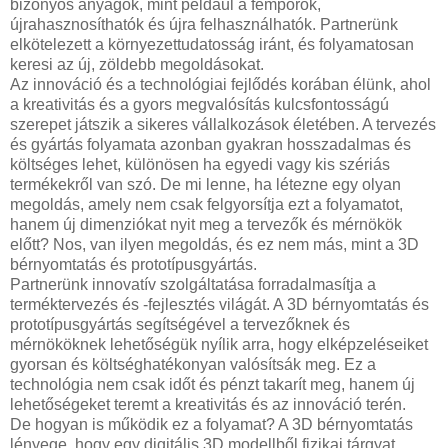
bizonyos anyagok, mint például a fémporok,
újrahasznosíthatók és újra felhasználhatók. Partnerünk
elkötelezett a környezettudatosság iránt, és folyamatosan
keresi az új, zöldebb megoldásokat.
Az innováció és a technológiai fejlődés korában élünk, ahol
a kreativitás és a gyors megvalósítás kulcsfontosságú
szerepet játszik a sikeres vállalkozások életében. A tervezés
és gyártás folyamata azonban gyakran hosszadalmas és
költséges lehet, különösen ha egyedi vagy kis szériás
termékekről van szó. De mi lenne, ha létezne egy olyan
megoldás, amely nem csak felgyorsítja ezt a folyamatot,
hanem új dimenziókat nyit meg a tervezők és mérnökök
előtt? Nos, van ilyen megoldás, és ez nem más, mint a 3D
bérnyomtatás és prototípusgyártás.
Partnerünk innovatív szolgáltatása forradalmasítja a
terméktervezés és -fejlesztés világát. A 3D bérnyomtatás és
prototípusgyártás segítségével a tervezőknek és
mérnököknek lehetőségük nyílik arra, hogy elképzeléseiket
gyorsan és költséghatékonyan valósítsák meg. Ez a
technológia nem csak időt és pénzt takarít meg, hanem új
lehetőségeket teremt a kreativitás és az innováció terén.
De hogyan is működik ez a folyamat? A 3D bérnyomtatás
lényege, hogy egy digitális 3D modellből fizikai tárgyat