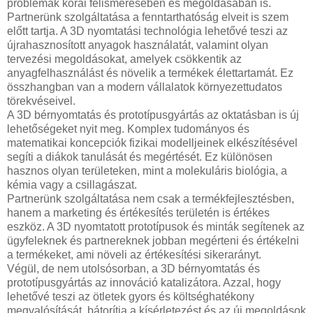
problémák korai felismerésében és megoldásában is.
Partnerünk szolgáltatása a fenntarthatóság elveit is szem
előtt tartja. A 3D nyomtatási technológia lehetővé teszi az
újrahasznosított anyagok használatát, valamint olyan
tervezési megoldásokat, amelyek csökkentik az
anyagfelhasználást és növelik a termékek élettartamát. Ez
összhangban van a modern vállalatok környezettudatos
törekvéseivel.
A 3D bérnyomtatás és prototípusgyártás az oktatásban is új
lehetőségeket nyit meg. Komplex tudományos és
matematikai koncepciók fizikai modelljeinek elkészítésével
segíti a diákok tanulását és megértését. Ez különösen
hasznos olyan területeken, mint a molekuláris biológia, a
kémia vagy a csillagászat.
Partnerünk szolgáltatása nem csak a termékfejlesztésben,
hanem a marketing és értékesítés területén is értékes
eszköz. A 3D nyomtatott prototípusok és minták segítenek az
ügyfeleknek és partnereknek jobban megérteni és értékelni
a termékeket, ami növeli az értékesítési sikerarányt.
Végül, de nem utolsósorban, a 3D bérnyomtatás és
prototípusgyártás az innováció katalizátora. Azzal, hogy
lehetővé teszi az ötletek gyors és költséghatékony
megvalósítását, bátorítja a kísérletezést és az új megoldások