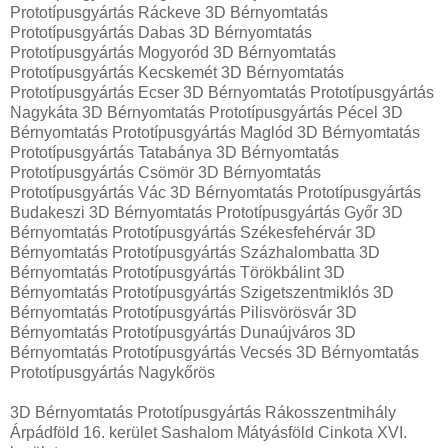
Prototípusgyártás Ráckeve 3D Bérnyomtatás
Prototípusgyártás Dabas 3D Bérnyomtatás
Prototípusgyártás Mogyoród 3D Bérnyomtatás
Prototípusgyártás Kecskemét 3D Bérnyomtatás
Prototípusgyártás Ecser 3D Bérnyomtatás Prototípusgyártás
Nagykáta 3D Bérnyomtatás Prototípusgyártás Pécel 3D
Bérnyomtatás Prototípusgyártás Maglód 3D Bérnyomtatás
Prototípusgyártás Tatabánya 3D Bérnyomtatás
Prototípusgyártás Csömör 3D Bérnyomtatás
Prototípusgyártás Vác 3D Bérnyomtatás Prototípusgyártás
Budakeszi 3D Bérnyomtatás Prototípusgyártás Győr 3D
Bérnyomtatás Prototípusgyártás Székesfehérvár 3D
Bérnyomtatás Prototípusgyártás Százhalombatta 3D
Bérnyomtatás Prototípusgyártás Törökbálint 3D
Bérnyomtatás Prototípusgyártás Szigetszentmiklós 3D
Bérnyomtatás Prototípusgyártás Pilisvörösvár 3D
Bérnyomtatás Prototípusgyártás Dunaújváros 3D
Bérnyomtatás Prototípusgyártás Vecsés 3D Bérnyomtatás
Prototípusgyártás Nagykőrös
3D Bérnyomtatás Prototípusgyártás Rákosszentmihály
Árpádföld 16. kerület Sashalom Mátyásföld Cinkota XVI.