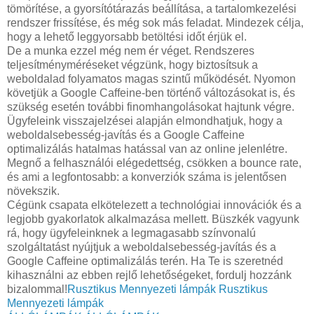
tömörítése, a gyorsítótárazás beállítása, a tartalomkezelési
rendszer frissítése, és még sok más feladat. Mindezek célja,
hogy a lehető leggyorsabb betöltési időt érjük el.
De a munka ezzel még nem ér véget. Rendszeres
teljesítményméréseket végzünk, hogy biztosítsuk a
weboldalad folyamatos magas szintű működését. Nyomon
követjük a Google Caffeine-ben történő változásokat is, és
szükség esetén további finomhangolásokat hajtunk végre.
Ügyfeleink visszajelzései alapján elmondhatjuk, hogy a
weboldalsebesség-javítás és a Google Caffeine
optimalizálás hatalmas hatással van az online jelenlétre.
Megnő a felhasználói elégedettség, csökken a bounce rate,
és ami a legfontosabb: a konverziók száma is jelentősen
növekszik.
Cégünk csapata elkötelezett a technológiai innovációk és a
legjobb gyakorlatok alkalmazása mellett. Büszkék vagyunk
rá, hogy ügyfeleinknek a legmagasabb színvonalú
szolgáltatást nyújtjuk a weboldalsebesség-javítás és a
Google Caffeine optimalizálás terén. Ha Te is szeretnéd
kihasználni az ebben rejlő lehetőségeket, fordulj hozzánk
bizalommal!
Rusztikus Mennyezeti lámpák
Rusztikus
Mennyezeti lámpák