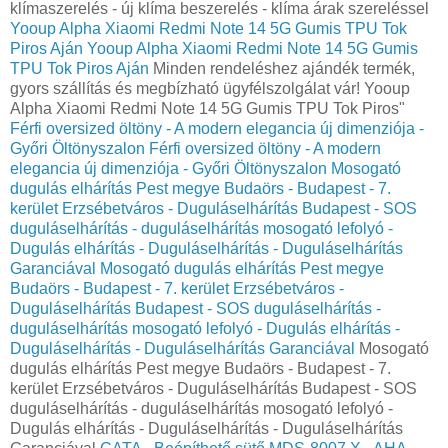
klímaszerelés - új klíma beszerelés - klíma árak szereléssel
Yooup Alpha Xiaomi Redmi Note 14 5G Gumis TPU Tok
Piros Aján
Yooup Alpha Xiaomi Redmi Note 14 5G Gumis
TPU Tok Piros Aján
Minden rendeléshez ajándék termék,
gyors szállítás és megbízható ügyfélszolgálat vár! Yooup
Alpha Xiaomi Redmi Note 14 5G Gumis TPU Tok Piros"
Férfi oversized öltöny - A modern elegancia új dimenziója -
Győri Öltönyszalon
Férfi oversized öltöny - A modern
elegancia új dimenziója - Győri Öltönyszalon
Mosogató
dugulás elhárítás Pest megye Budaörs - Budapest - 7.
kerület Erzsébetváros - Duguláselhárítás Budapest - SOS
duguláselhárítás - duguláselhárítás mosogató lefolyó -
Dugulás elhárítás - Duguláselhárítás - Duguláselhárítás
Garanciával
Mosogató dugulás elhárítás Pest megye
Budaörs - Budapest - 7. kerület Erzsébetváros -
Duguláselhárítás Budapest - SOS duguláselhárítás -
duguláselhárítás mosogató lefolyó - Dugulás elhárítás -
Duguláselhárítás - Duguláselhárítás Garanciával
Mosogató
dugulás elhárítás Pest megye Budaörs - Budapest - 7.
kerület Erzsébetváros - Duguláselhárítás Budapest - SOS
duguláselhárítás - duguláselhárítás mosogató lefolyó -
Dugulás elhárítás - Duguláselhárítás - Duguláselhárítás