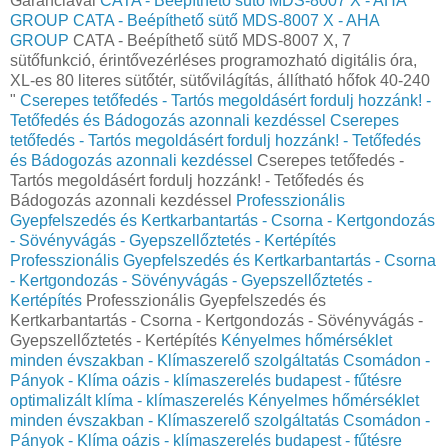
Garanciával
CATA - Beépíthető sütő MDS-8007 X - AHA
GROUP
CATA - Beépíthető sütő MDS-8007 X - AHA
GROUP
CATA - Beépíthető sütő MDS-8007 X, 7
sütőfunkció, érintővezérléses programozható digitális óra,
XL-es 80 literes sütőtér, sütővilágítás, állítható hőfok 40-240
"
Cserepes tetőfedés - Tartós megoldásért fordulj hozzánk! -
Tetőfedés és Bádogozás azonnali kezdéssel
Cserepes
tetőfedés - Tartós megoldásért fordulj hozzánk! - Tetőfedés
és Bádogozás azonnali kezdéssel
Cserepes tetőfedés -
Tartós megoldásért fordulj hozzánk! - Tetőfedés és
Bádogozás azonnali kezdéssel
Professzionális
Gyepfelszedés és Kertkarbantartás - Csorna - Kertgondozás
- Sövényvágás - Gyepszellőztetés - Kertépítés
Professzionális Gyepfelszedés és Kertkarbantartás - Csorna
- Kertgondozás - Sövényvágás - Gyepszellőztetés -
Kertépítés
Professzionális Gyepfelszedés és
Kertkarbantartás - Csorna - Kertgondozás - Sövényvágás -
Gyepszellőztetés - Kertépítés
Kényelmes hőmérséklet
minden évszakban - Klímaszerelő szolgáltatás Csomádon -
Pányok - Klíma oázis - klímaszerelés budapest - fűtésre
optimalizált klíma - klímaszerelés
Kényelmes hőmérséklet
minden évszakban - Klímaszerelő szolgáltatás Csomádon -
Pányok - Klíma oázis - klímaszerelés budapest - fűtésre