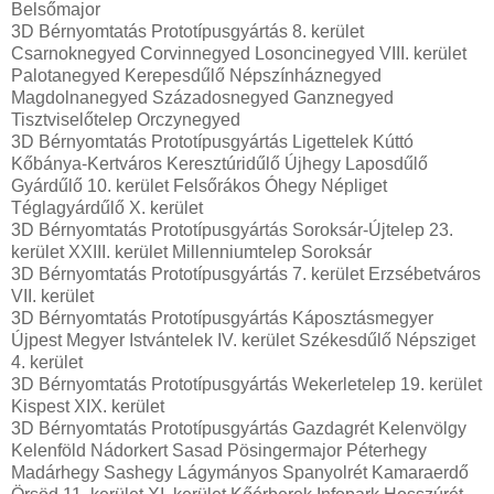
Belsőmajor
3D Bérnyomtatás Prototípusgyártás 8. kerület
Csarnoknegyed Corvinnegyed Losoncinegyed VIII. kerület
Palotanegyed Kerepesdűlő Népszínháznegyed
Magdolnanegyed Századosnegyed Ganznegyed
Tisztviselőtelep Orczynegyed
3D Bérnyomtatás Prototípusgyártás Ligettelek Kúttó
Kőbánya-Kertváros Keresztúridűlő Újhegy Laposdűlő
Gyárdűlő 10. kerület Felsőrákos Óhegy Népliget
Téglagyárdűlő X. kerület
3D Bérnyomtatás Prototípusgyártás Soroksár-Újtelep 23.
kerület XXIII. kerület Millenniumtelep Soroksár
3D Bérnyomtatás Prototípusgyártás 7. kerület Erzsébetváros
VII. kerület
3D Bérnyomtatás Prototípusgyártás Káposztásmegyer
Újpest Megyer Istvántelek IV. kerület Székesdűlő Népsziget
4. kerület
3D Bérnyomtatás Prototípusgyártás Wekerletelep 19. kerület
Kispest XIX. kerület
3D Bérnyomtatás Prototípusgyártás Gazdagrét Kelenvölgy
Kelenföld Nádorkert Sasad Pösingermajor Péterhegy
Madárhegy Sashegy Lágymányos Spanyolrét Kamaraerdő