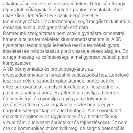
alkalmazási területe az örökségvédelem. Régi, sérült vagy
elpusztult műtárgyak és épületek pontos másolatait lehet
elkészíteni, lehetővé téve azok megőrzését és
tanulmányozását. Ez a technológia segít megőrizni kulturális
örökségünket a jövő generációi számára.
Partnerünk szolgáltatása nem csak a gyártásra koncentrál,
hanem a teljes termékéletciklus-menedzsmentre is. A 3D
nyomtatási technológia lehetővé teszi a termékek gyors
frissítését és módosítását a piaci visszajelzések alapján. Ez
a rugalmasság kulcsfontosságú a mai gyorsan változó piaci
környezetben.
A 3D bérnyomtatás és prototípusgyártás az
orvostudományban is forradalmi változásokat hoz. Lehetővé
teszi személyre szabott implantátumok, protézisek és
ortézisek gyártását, amelyek tökéletesen illeszkednek a
páciens anatómiájához. Ez jelentősen javítja a betegek
életminőségét és gyorsítja a gyógyulási folyamatot.
Az építészetben és az ingatlanfejlesztésben is egyre
nagyobb szerepet kap ez a technológia. A 3D nyomtatott
makettek segítenek az ügyfeleknek és a befektetőknek
vizualizálni a tervezett épületeket és fejlesztéseket. Ez nem
csak a kommunikációt könnyíti meg, de segít a potenciális