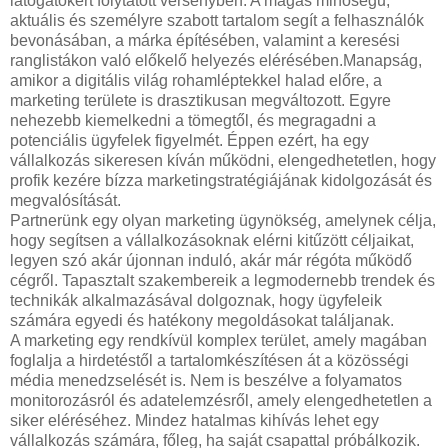
látogatókért folytatott versenyben. A magas minőségű,
aktuális és személyre szabott tartalom segít a felhasználók
bevonásában, a márka építésében, valamint a keresési
ranglistákon való előkelő helyezés elérésében.Manapság,
amikor a digitális világ rohamléptekkel halad előre, a
marketing területe is drasztikusan megváltozott. Egyre
nehezebb kiemelkedni a tömegtől, és megragadni a
potenciális ügyfelek figyelmét. Éppen ezért, ha egy
vállalkozás sikeresen kíván működni, elengedhetetlen, hogy
profik kezére bízza marketingstratégiájának kidolgozását és
megvalósítását.
Partnerünk egy olyan marketing ügynökség, amelynek célja,
hogy segítsen a vállalkozásoknak elérni kitűzött céljaikat,
legyen szó akár újonnan induló, akár már régóta működő
cégről. Tapasztalt szakembereik a legmodernebb trendek és
technikák alkalmazásával dolgoznak, hogy ügyfeleik
számára egyedi és hatékony megoldásokat találjanak.
A marketing egy rendkívül komplex terület, amely magában
foglalja a hirdetéstől a tartalomkészítésen át a közösségi
média menedzselését is. Nem is beszélve a folyamatos
monitorozásról és adatelemzésről, amely elengedhetetlen a
siker eléréséhez. Mindez hatalmas kihívás lehet egy
vállalkozás számára, főleg, ha saját csapattal próbálkozik.