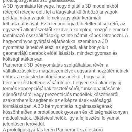
prototípusgyártás szolgáltatásával.
A 3D nyomtatás lényege, hogy digitális 3D modellekből
rétegről rétegre építi fel a tárgyakat különböző anyagok,
például műanyagok, fémek vagy akár kerámiák
felhasználásával. Ez a technológia hihetetlenül sokrétű, az
egyszerű alkatrészektől kezdve a komplex, mozgó elemeket
tartalmazó összeállításokig szinte bármit képes létrehozni. A
hagyományos gyártási eljárásokkal szemben a 3D
nyomtatás lehetővé teszi az egyedi, akár bonyolult
geometriájú darabok előállítását is, mindezt gyorsan és
költséghatékonyan.
Partnerünk 3D bérnyomtatás szolgáltatása révén a
vállalkozások és magánszemélyek egyaránt hozzáférhetnek
ehhez a csúcstechnológiához anélkül, hogy saját
berendezést kellene vásárolniuk. Legyen szó akár egy új
termék koncepciójának teszteléséről, funkcionalitásának
ellenőrzéséről vagy prezentációs modellek készítéséről,
szakembereik segítenek az elképzelések valósággá
formálásában. A 3D bérnyomtatás rugalmasságának
köszönhetően a prototípusok gyorsan és költséghatékonyan
módosíthatók, tökéletesíthetők, így a fejlesztési folyamat
jelentősen lerövidül.
A prototípusgyártás terén Partnerünk széleskörű