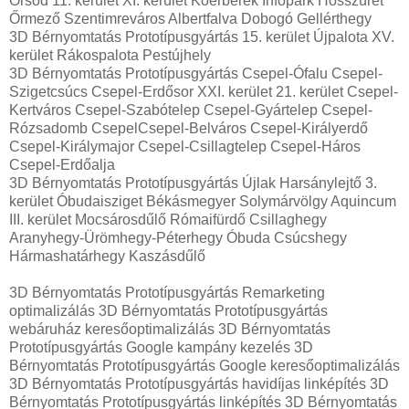
Örsöd 11. kerület XI. kerület Kőérberek Infopark Hosszúrét
Őrmező Szentimreváros Albertfalva Dobogó Gellérthegy
3D Bérnyomtatás Prototípusgyártás 15. kerület Újpalota XV.
kerület Rákospalota Pestújhely
3D Bérnyomtatás Prototípusgyártás Csepel-Ófalu Csepel-
Szigetcsúcs Csepel-Erdősor XXI. kerület 21. kerület Csepel-
Kertváros Csepel-Szabótelep Csepel-Gyártelep Csepel-
Rózsadomb CsepelCsepel-Belváros Csepel-Királyerdő
Csepel-Királymajor Csepel-Csillagtelep Csepel-Háros
Csepel-Erdőalja
3D Bérnyomtatás Prototípusgyártás Újlak Harsánylejtő 3.
kerület Óbudaisziget Békásmegyer Solymárvölgy Aquincum
III. kerület Mocsárosdűlő Rómaifürdő Csillaghegy
Aranyhegy-Ürömhegy-Péterhegy Óbuda Csúcshegy
Hármashatárhegy Kaszásdűlő
3D Bérnyomtatás Prototípusgyártás Remarketing
optimalizálás 3D Bérnyomtatás Prototípusgyártás
webáruház keresőoptimalizálás 3D Bérnyomtatás
Prototípusgyártás Google kampány kezelés 3D
Bérnyomtatás Prototípusgyártás Google keresőoptimalizálás
3D Bérnyomtatás Prototípusgyártás havidíjas linképítés 3D
Bérnyomtatás Prototípusgyártás linképítés 3D Bérnyomtatás