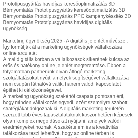
Prototípusgyártás havidíjas keresőoptimalizálás 3D
Bérnyomtatás Prototípusgyártás keresőoptimalizálás 3D
Bérnyomtatás Prototípusgyártás PPC kampánykészítés 3D
Bérnyomtatás Prototípusgyártás havidíjas digitális
ügynökség
Marketing ügynökség 2025 - A digitális jelenlét művészei:
Így formálják át a marketing ügynökségek vállalkozása
online arculatát
A mai digitális korban a vállalkozások sikerének kulcsa az
erős és hatékony online jelenlét megteremtése. Ebben a
folyamatban partnerünk olyan átfogó marketing
szolgáltatásokat nyújt, amelyek segítségével vállalkozása
nem csupán láthatóvá válik, hanem valódi kapcsolatot
építhet ki célközönségével.
A marketing ügynökség szakértői csapata pontosan érti,
hogy minden vállalkozás egyedi, ezért személyre szabott
stratégiákat dolgoznak ki. A digitális marketing területén
szerzett több éves tapasztalatuknak köszönhetően képesek
olyan komplex megoldásokat nyújtani, amelyek valódi
eredményeket hoznak. A szakértelem és a kreativitás
találkozása teszi lehetővé, hogy az online térben is