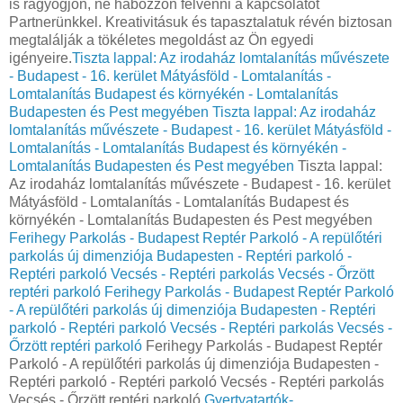
is ragyogjon, ne habozzon felvenni a kapcsolatot
Partnerünkkel. Kreativitásuk és tapasztalatuk révén biztosan
megtalálják a tökéletes megoldást az Ön egyedi
igényeire.
Tiszta lappal: Az irodaház lomtalanítás művészete
- Budapest - 16. kerület Mátyásföld - Lomtalanítás -
Lomtalanítás Budapest és környékén - Lomtalanítás
Budapesten és Pest megyében
Tiszta lappal: Az irodaház
lomtalanítás művészete - Budapest - 16. kerület Mátyásföld -
Lomtalanítás - Lomtalanítás Budapest és környékén -
Lomtalanítás Budapesten és Pest megyében
Tiszta lappal:
Az irodaház lomtalanítás művészete - Budapest - 16. kerület
Mátyásföld - Lomtalanítás - Lomtalanítás Budapest és
környékén - Lomtalanítás Budapesten és Pest megyében
Ferihegy Parkolás - Budapest Reptér Parkoló - A repülőtéri
parkolás új dimenziója Budapesten - Reptéri parkoló -
Reptéri parkoló Vecsés - Reptéri parkolás Vecsés - Őrzött
reptéri parkoló
Ferihegy Parkolás - Budapest Reptér Parkoló
- A repülőtéri parkolás új dimenziója Budapesten - Reptéri
parkoló - Reptéri parkoló Vecsés - Reptéri parkolás Vecsés -
Őrzött reptéri parkoló
Ferihegy Parkolás - Budapest Reptér
Parkoló - A repülőtéri parkolás új dimenziója Budapesten -
Reptéri parkoló - Reptéri parkoló Vecsés - Reptéri parkolás
Vecsés - Őrzött reptéri parkoló
Gyertyatartók-