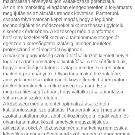
maximálisan érvényesüljön vállalkozása potenciálja.
Az online marketing világában elengedhetetlen a folyamatos
megújulás és az aktuális trendek követése. Partnerünk
csapata folyamatosan képzi magát, hogy a legújabb
technológiákat és módszereket alkalmazhassa ügyfeleik
sikerének érdekében. A közösségi média platformok
hatékony kezelésétől kezdve a tartalommarketingen át
egészen a keresőoptimalizálásig, minden területen
professzionális támogatást nyújtanak.
A marketing ügynökség szolgáltatásai között kiemelt helyet
foglal el a tartalomstratégia kialakítása. A szakértők tudják,
hogy a minőségi tartalom az alapja minden sikeres online
marketing kampánynak. Olyan tartalmakat hoznak létre,
amelyek nem csak információt közvetítenek, hanem valódi
értéket teremtenek a célközönség számára. Ez a
megközelítés segít abban, hogy vállalkozása autoritássá
váljon saját szakterületén.
A közösségi média jelenlét optimalizálása szintén
kulcsfontosságú szolgáltatás. Partnerünk segít megtalálni
azokat a platformokat, ahol célközönsége a legaktívabb, és
olyan tartalmakat készít, amelyek megszólítják és
aktivizálják őket. A közösségi média marketing nem csak a
követők számának növeléséről szól, hanem az engagement,