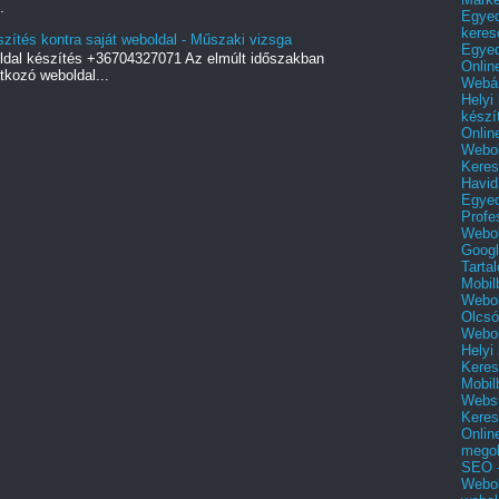
.
Egyed
keres
szítés kontra saját weboldal - Műszaki vizsga
Egyed
ldal készítés +36704327071 Az elmúlt időszakban
Onlin
kozó weboldal...
Webár
Helyi
készí
Onlin
Webol
Keres
Havid
Egyed
Profe
Webol
Googl
Tarta
Mobil
Webol
Olcsó
Webol
Helyi
Keres
Mobil
Websi
Keres
Onlin
mego
SEO -
Webol