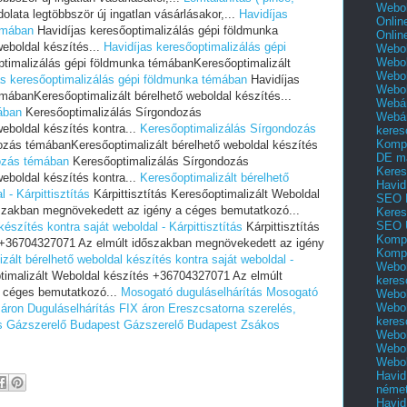
Webol
olata legtöbbször új ingatlan vásárlásakor,...
Havidíjas
Onlin
émában
Havidíjas keresőoptimalizálás gépi földmunka
Onlin
eboldal készítés...
Havidíjas keresőoptimalizálás gépi
Webol
Webol
ptimalizálás gépi földmunka témábanKeresőoptimalizált
Webol
as keresőoptimalizálás gépi földmunka témában
Havidíjas
Webo
mábanKeresőoptimalizált bérelhető weboldal készítés...
Webár
ában
Keresőoptimalizálás Sírgondozás
Webár
eboldal készítés kontra...
Keresőoptimalizálás Sírgondozás
keres
Kompl
zás témábanKeresőoptimalizált bérelhető weboldal készítés
DE m
ozás témában
Keresőoptimalizálás Sírgondozás
Keres
eboldal készítés kontra...
Keresőoptimalizált bérelhető
Havid
 - Kárpittisztítás
Kárpittisztítás Keresőoptimalizált Weboldal
SEO 
szakban megnövekedett az igény a céges bemutatkozó...
Keres
SEO 
észítés kontra saját weboldal - Kárpittisztítás
Kárpittisztítás
Kompl
s +36704327071 Az elmúlt időszakban megnövekedett az igény
Kompl
zált bérelhető weboldal készítés kontra saját weboldal -
Webol
ptimalizált Weboldal készítés +36704327071 Az elmúlt
keres
 céges bemutatkozó...
Mosogató duguláselhárítás
Mosogató
Webol
Webol
 áron
Duguláselhárítás FIX áron
Ereszcsatorna szerelés,
keres
s
Gázszerelő Budapest
Gázszerelő Budapest
Zsákos
Webol
Webol
Webol
Havid
néme
Havid