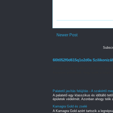
Newer Post
Subscr
6l0t052f0d615q1o2d0a Szilikonizált
Manapság egyre többen fordítanak figyel
Kevesen gondolnák, hogy ezek a tulajd..
Palatető javítás felújítás - A szakértő 
A palatető egy klasszikus és időtálló te
épületek védelmét. Azonban ahogy telik a
Kamagra Gold és zselé
A Kamagra Gold azért tartozik a legnéps