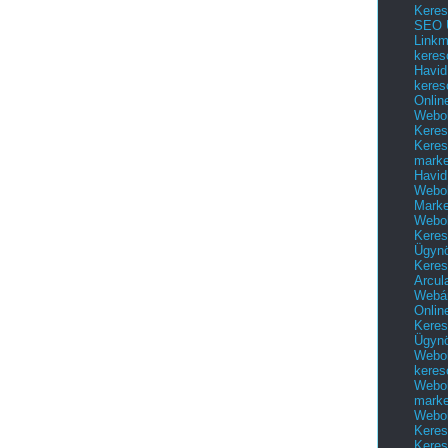
Keres
SEO Ü
Linkm
keres
Havid
keres
Onlin
Webol
Keres
Keres
marke
Havid
Webol
Marke
Webol
Keres
Ügyn
Keres
Arcul
Webár
Onlin
Keres
Ügyn
Webol
keres
Webol
marke
Webol
Keres
Keres