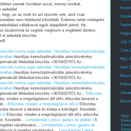
 többen vannak tisztában azzal, mennyi munkát,
Novem
s weboldal.
i, hogy „ez az övék és azt tesznek vele, amit csak
Octob
setében nem feltétlenül kifizetődő. Érdemes tehát mérlegelni
Septe
eboldalad vállalkozod egyik alappillérét jelenti. Ha
ess bizalommal és segítek meghozni a megfelelő döntést.
Augus
 el weboldal készítés
e0f
July 
June 
készítés kontra saját weboldal - Havidíjas keresőoptimalizálás
témában
Havidíjas keresőoptimalizálás páncélszekrény
May 2
ptimalizált Weboldal készítés +36704327071 Az...
készítés kontra saját weboldal - Havidíjas keresőoptimalizálás
April 
témában
Havidíjas keresőoptimalizálás páncélszekrény
March
ptimalizált Weboldal készítés +36704327071 Az...
készítés kontra saját weboldal - Havidíjas keresőoptimalizálás
Febru
témában
Havidíjas keresőoptimalizálás páncélszekrény
Janua
ptimalizált Weboldal készítés +36704327071 Az...
Előszoba:
a: minden a megvilágításon dől elAz előszoba bevezet a
Decem
bb...
Előszoba: minden a megvilágításon dől el
Előszoba:
oba bevezet a lakásba és kitárja a külvilágot. Közelebb...
 el
Előszoba: minden a megvilágításon dől elAz előszoba
Helyi
got. Közelebb...
Lomtalanítás ( pince, garázs és padlás )
A
Keres
Keres
ingatlan vásárlásakor,...
Lomtalanítás ( pince, garázs és
Keres
öbbször új ingatlan vásárlásakor,...
Lomtalanítás ( pince,