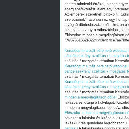
esetén mindenki értékel, hiszen egyre
energiabefektetést jelent egy internete
Az emberek szeretnek birtokolni, tudn
szeretnének", azonban ez egy honlap e
a végső döntéshozatal előtt, hiszen a w
bizonytalan vagy a választásban, ker
Előszoba: minden a megvilágításon dől
KW87861832e3224b48e4c4ce7aa7b8e
Keresőoptimalizált bérelhető weboldal 
páncélszekrény szállítás / mozgatás 
szállítás / mozgatás témában Keresőo
Keresőoptimalizált bérelhető weboldal 
páncélszekrény szállítás / mozgatás 
szállítás / mozgatás témában Keresőo
Keresőoptimalizált bérelhető weboldal 
páncélszekrény szállítás / mozgatás 
szállítás / mozgatás témában Keresőo
minden a megvilágításon dől el
Előszob
lakásba és kitárja a külvilágot. Közele
minden a megvilágításon dől elAz elősz
Előszoba: minden a megvilágításon dől
bevezet a lakásba és kitárja a külvilá
lakáskiürítés gondolata legtöbbször új 
padlás )
A lakáskiürítés gondolata legt