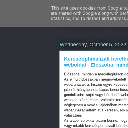
This site uses cookies from Google to 
are shared with Google along with per
Használt Sea
statistics, and to detect and address 
Wednesday, October 5, 2022
Keresőoptimalizált bérelh
weboldal - Előszoba: mind
Előszoba: minden a megvilágításon dő
Az elmúlt időszakban megnövekedett a
webáruházakra, hiszen egyre kevesebb 
jelenlét hiányában is képes lenne hos
gondolkodni: saját vagy bérelhető web
weboldal készítéssel, valamint termés
véglegesen a vevő tulajdonában mara
webáruházat adtam át sikeresen, így j
választani.
Az alábbi sorokkal bízom benne, hogy 
vagy inkább keresőoptimalizált bérelhe