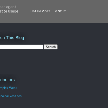
user-agent
erate usage
LEARN MORE
GOT IT
ch This Blog
ributors
mplex Web+
boldal készítés