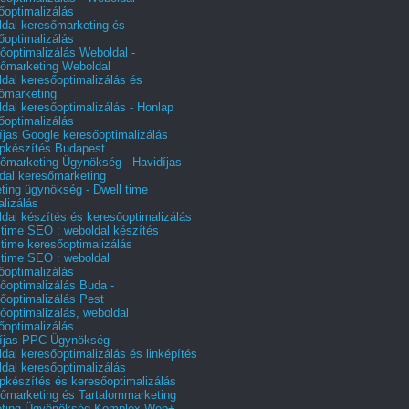
őoptimalizálás
dal keresőmarketing és
őoptimalizálás
őoptimalizálás Weboldal -
őmarketing Weboldal
dal keresőoptimalizálás és
őmarketing
dal keresőoptimalizálás - Honlap
őoptimalizálás
íjas Google keresőoptimalizálás
pkészítés Budapest
őmarketing Ügynökség - Havidíjas
dal keresőmarketing
ting ügynökség - Dwell time
alizálás
dal készítés és keresőoptimalizálás
 time SEO : weboldal készítés
 time keresőoptimalizálás
 time SEO : weboldal
őoptimalizálás
őoptimalizálás Buda -
őoptimalizálás Pest
őoptimalizálás, weboldal
őoptimalizálás
íjas PPC Ügynökség
dal keresőoptimalizálás és linképítés
dal keresőoptimalizálás
pkészítés és keresőoptimalizálás
őmarketing és Tartalommarketing
eting Ügyönökség Komplex Web+