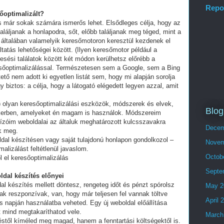
Repo
sőoptimalizált?
és már sokak számára ismerős lehet. Elsődleges célja, hogy az
láljanak a honlapodra, sőt, előbb találjanak meg téged, mint a
 általában valamelyik keresőmotoron keresztül kezdenek el
tatás lehetőségei között. (Ilyen keresőmotor például a
esési találatok között két módon kerülhetsz előrébb a
eresőoptimalizálással. Természetesen sem a Google, sem a Bing
ő nem adott ki egyetlen listát sem, hogy mi alapján sorolja
y biztos: a célja, hogy a látogató elégedett legyen azzal, amit
olyan keresőoptimalizálási eszközök, módszerek és elvek,
Blog
ikerben, amelyeket én magam is használok. Módszereim
ízóim weboldalai az általuk meghatározott kulcsszavakra
Decem
ek meg.
ldal készítésen vagy saját tulajdonú honlapon gondolkozol –
Novem
alizálást feltétlenül javaslom.
Octob
 el keresőoptimalizálás
Septe
ldal készítés előnyei
al készítés mellett döntesz, rengeteg időt és pénzt spórolsz
May 2
ak reszponzívak, van, hogy már teljesen fel vannak töltve
April 
 napján használatba veheted. Egy új weboldal előállítása
t mind megtakaríthatod vele.
March
stől kíméled meg magad, hanem a fenntartási költségektől is.