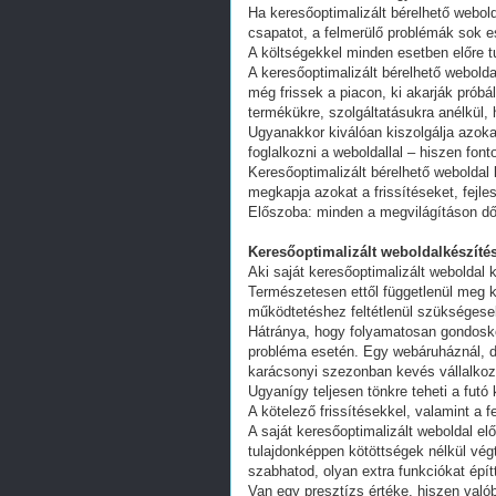
Ha keresőoptimalizált bérelhető webold
csapatot, a felmerülő problémák sok e
A költségekkel minden esetben előre tu
A keresőoptimalizált bérelhető webold
még frissek a piacon, ki akarják próbá
termékükre, szolgáltatásukra anélkül,
Ugyanakkor kiválóan kiszolgálja azoka
foglalkozni a weboldallal – hiszen fon
Keresőoptimalizált bérelhető weboldal 
megkapja azokat a frissítéseket, fejl
Előszoba: minden a megvilágításon dől
Keresőoptimalizált weboldalkészítés
Aki saját keresőoptimalizált weboldal k
Természetesen ettől függetlenül meg k
működtetéshez feltétlenül szükségesek
Hátránya, hogy folyamatosan gondoskodn
probléma esetén. Egy webáruháznál, d
karácsonyi szezonban kevés vállalkoz
Ugyanígy teljesen tönkre teheti a futó
A kötelező frissítésekkel, valamint a 
A saját keresőoptimalizált weboldal e
tulajdonképpen kötöttségek nélkül vég
szabhatod, olyan extra funkciókat épít
Van egy presztízs értéke, hiszen valób