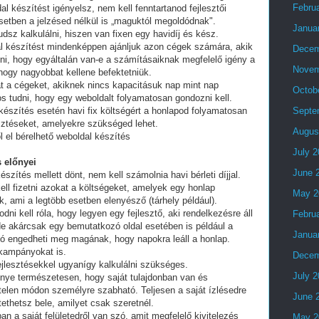
Febru
al készítést igényelsz, nem kell fenntartanod fejlesztői
setben a jelzésed nélkül is „maguktól megoldódnak".
Janua
dsz kalkulálni, hiszen van fixen egy havidíj és kész.
al készítést mindenképpen ajánljuk azon cégek számára, akik
Decem
lni, hogy egyáltalán van-e a számításaiknak megfelelő igény a
Novem
 hogy nagyobbat kellene befektetniük.
t a cégeket, akiknek nincs kapacitásuk nap mint nap
Octob
tos tudni, hogy egy weboldalt folyamatosan gondozni kell.
készítés esetén havi fix költségért a honlapod folyamatosan
Septe
esztéseket, amelyekre szükséged lehet.
Augus
 el bérelhető weboldal készítés
July 
 előnyei
June 
észítés mellett dönt, nem kell számolnia havi bérleti díjjal.
ell fizetni azokat a költségeket, amelyek egy honlap
May 2
, ami a legtöbb esetben elenyésző (tárhely például).
i kell róla, hogy legyen egy fejlesztő, aki rendelkezésre áll
Febru
e akárcsak egy bemutatkozó oldal esetében is például a
Janua
ó engedheti meg magának, hogy napokra leáll a honlap.
 kampányokat is.
Decem
fejlesztésekkel ugyanígy kalkulálni szükséges.
July 
lőnye természetesen, hogy saját tulajdonban van és
telen módon személyre szabható. Teljesen a saját ízlésedre
June 
tethetsz bele, amilyet csak szeretnél.
an a saját felületedről van szó, amit megfelelő kivitelezés
May 2