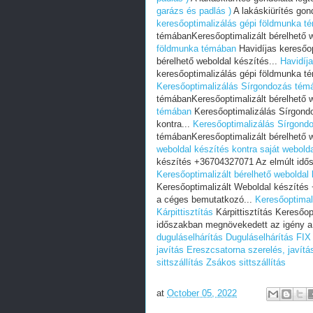
garázs és padlás )
A lakáskiürítés gond
keresőoptimalizálás gépi földmunka t
témábanKeresőoptimalizált bérelhető w
földmunka témában
Havidíjas keresőo
bérelhető weboldal készítés...
Havidíj
keresőoptimalizálás gépi földmunka té
Keresőoptimalizálás Sírgondozás tém
témábanKeresőoptimalizált bérelhető w
témában
Keresőoptimalizálás Sírgondo
kontra...
Keresőoptimalizálás Sírgond
témábanKeresőoptimalizált bérelhető w
weboldal készítés kontra saját weboldal
készítés +36704327071 Az elmúlt idő
Keresőoptimalizált bérelhető weboldal k
Keresőoptimalizált Weboldal készíté
a céges bemutatkozó...
Keresőoptimali
Kárpittisztítás
Kárpittisztítás Keresőo
időszakban megnövekedett az igény a
duguláselhárítás
Duguláselhárítás FIX
javítás
Ereszcsatorna szerelés, javítá
sittszállítás
Zsákos sittszállítás
at
October 05, 2022