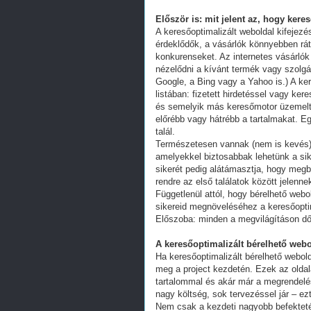
Először is: mit jelent az, hogy kere
A keresőoptimalizált weboldal kifejez
érdeklődők, a vásárlók könnyebben ráta
konkurenseket. Az internetes vásárlók
nézelődni a kívánt termék vagy szolgál
Google, a Bing vagy a Yahoo is.) A ker
listában: fizetett hirdetéssel vagy k
és semelyik más keresőmotor üzemeltet
előrébb vagy hátrébb a tartalmakat. Eg
talál.
Természetesen vannak (nem is kevés) 
amelyekkel biztosabbak lehetünk a s
sikerét pedig alátámasztja, hogy megb
rendre az első találatok között jelenn
Függetlenül attól, hogy bérelhető webo
sikereid megnöveléséhez a keresőoptim
Előszoba: minden a megvilágításon dől
A keresőoptimalizált bérelhető webo
Ha keresőoptimalizált bérelhető webold
meg a project kezdetén. Ezek az oldal
tartalommal és akár már a megrendelés
nagy költség, sok tervezéssel jár – ez
Nem csak a kezdeti nagyobb befekteté