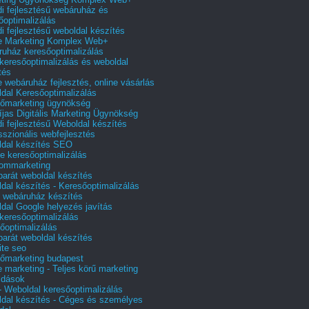
i fejlesztésű webáruház és
őoptimalizálás
i fejlesztésű weboldal készítés
e Marketing Komplex Web+
uház keresőoptimalizálás
 keresőoptimalizálás és weboldal
tés
e webáruház fejlesztés, online vásárlás
dal Keresőoptimalizálás
őmarketing ügynökség
íjas Digitális Marketing Ügynökség
i fejlesztésű Weboldal készítés
sszionális webfejlesztés
dal készítés SEO
e keresőoptimalizálás
lommarketing
barát weboldal készítés
dal készítés - Keresőoptimalizálás
 webáruház készítés
dal Google helyezés javítás
 keresőoptimalizálás
őoptimalizálás
barát weboldal készítés
te seo
őmarketing budapest
e marketing - Teljes körű marketing
ldások
 Weboldal keresőoptimalizálás
dal készítés - Céges és személyes