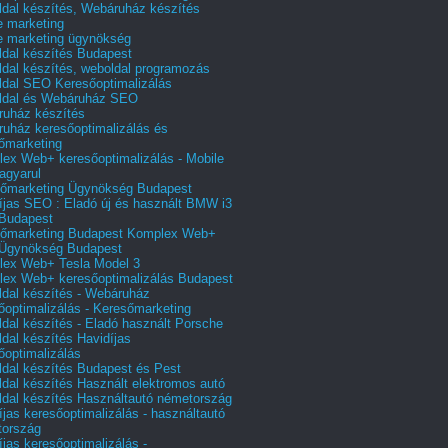
dal készítés, Webáruház készítés
e marketing
e marketing ügynökség
dal készítés Budapest
dal készítés, weboldal programozás
dal SEO Keresőoptimalizálás
ldal és Webáruház SEO
uház készítés
uház keresőoptimalizálás és
őmarketing
ex Web+ keresőoptimalizálás - Mobile
agyarul
őmarketing Ügynökség Budapest
íjas SEO : Eladó új és használt BMW i3
Budapest
őmarketing Budapest Komplex Web+
Ügynökség Budapest
ex Web+ Tesla Model 3
ex Web+ keresőoptimalizálás Budapest
dal készítés - Webáruház
őoptimalizálás - Keresőmarketing
dal készítés - Eladó használt Porsche
dal készítés Havidíjas
őoptimalizálás
dal készítés Budapest és Pest
dal készítés Használt elektromos autó
dal készítés Használtautó németország
íjas keresőoptimalizálás - használtautó
tország
íjas keresőoptimalizálás -