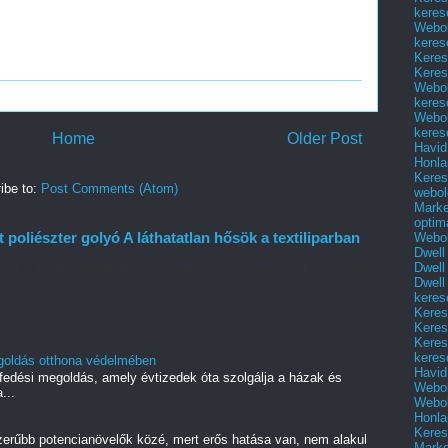
keres
Webol
keres
Keres
Keres
Webol
keres
Webol
keres
Home
Older Post
Havid
Honla
Keres
ibe to:
Post Comments (Atom)
webol
Marke
optim
 poliészter golyó A láthatatlan hősök a textiliparban
Webol
Dwell
Dwell
met a ruhák és textilek minőségére, tartósságára és kényelmére.
Dwell
.
keres
Keres
Keres
Keres
keres
megoldás otthona védelmében
Havid
tőfedési megoldás, amely évtizedek óta szolgálja a házak és
Webol
...
Webol
Honla
Keres
zerűbb potencianövelők közé, mert erős hatása van, nem alakul
Mark