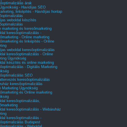
őoptimalizálás árak
gynökség - Havidíjas SEO
arketing, linképítés - Havidíjas honlap
őoptimalizálás
íjas weboldal készítés
őoptimalizálás
e marketing és keresőmarketing
dal keresőoptimalizálás -
őmarketing - Online marketing
őmarketing és linképítés - Online
ting
íjas weboldal keresőoptimalizálás
dal keresőoptimalizálás - Online
ting Ügynökség
dal készítés és online marketing
őoptimalizálás - Digitális Marketing
ökség
őoptimalizálás SEO
attervezés keresőoptimalizálás
uház keresőoptimalizálás
e Marketing Ügynökség
őmarketing és Online marketing
ökség
dal keresőoptimalizálás,
őmarketing
dal keresőoptimalizálás - Webáruház
ting
dal keresőoptimalizálás -
őoptimalizálás Budapest
őoptimalizálás - Weboldal