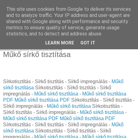
This site uses cookies from Google to deliver its services
Használt Seat
and to analyze traffic. Your IP address and user-agent are
shared with Google along with performance and security
metrics to ensure quality of service, generate usage
statistics, and to detect and address abuse.
▼
LEARN MORE
GOT IT
Friday, August 5, 2022
Műkő sírkő tisztítása
Sírkotisztítás - Sírkő tisztítás - Sírkő impregnálás -
Műkő
sírkő tisztítása
Sírkotisztítás - Sírkő tisztítás - Sírkő
impregnálás -
Műkő sírkő tisztítása
-
Műkő sírkő tisztítása
PDF
Műkő sírkő tisztítása PDF
Sírkotisztítás - Sírkő tisztítás -
Sírkő impregnálás -
Műkő sírkő tisztítása
Sírkotisztítás -
Sírkő tisztítás - Sírkő impregnálás -
Műkő sírkő tisztítása
-
Műkő sírkő tisztítása PDF
Műkő sírkő tisztítása PDF
Sírkotisztítás - Sírkő tisztítás - Sírkő impregnálás -
Műkő
sírkő tisztítása
Sírkotisztítás - Sírkő tisztítás - Sírkő
impregnálás -
Műkő sírkő tisztítása
-
Műkő sírkő tisztítása