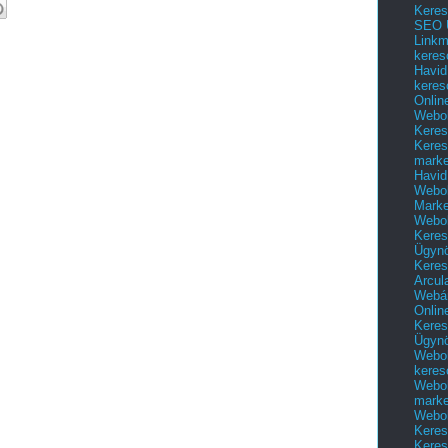
Keres
SEO Ü
Linkm
keres
Havid
keres
Onlin
Webol
Keres
Keres
marke
Havid
Webol
Marke
Webol
Keres
Ügyn
Keres
Arcul
Webár
Onlin
Keres
Ügyn
Webol
keres
Webol
marke
Webol
Keres
Keres