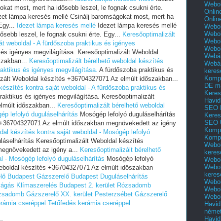
Webol
kat most, mert ha idősebb leszel, le fognak csukni érte.
Onlin
et lámpa keresés mellé Csinálj baromságokat most, mert ha
Onlin
Egy...
Idezet lámpa keresés mellé
Idezet lámpa keresés mellé
Webol
Webol
ősebb leszel, le fognak csukni érte. Egy...
Keresőoptimalizált
Webol
át weboldal - A fürdőszoba praktikus és igényes
Webo
 és igényes megvilágítása. Keresőoptimalizált Weboldal
Webár
szakban...
Keresőoptimalizált bérelhető weboldal készítés
Webár
raktikus és igényes megvilágítása.
A fürdőszoba praktikus és
keres
Kompl
izált Weboldal készítés +36704327071 Az elmúlt időszakban...
DE m
készítés kontra saját weboldal - A fürdőszoba praktikus és
Keres
raktikus és igényes megvilágítása. Keresőoptimalizált
Havid
lmúlt időszakban...
Keresőoptimalizált bérelhető weboldal
SEO 
ép lefolyó duguláselhárítás
Mosógép lefolyó duguláselhárítás
Keres
SEO 
s +36704327071 Az elmúlt időszakban megnövekedett az igény
Kompl
dal készítés kontra saját weboldal - Mosógép lefolyó
Kompl
áselhárítás Keresőoptimalizált Weboldal készítés
Webol
egnövekedett az igény a...
Keresőoptimalizált bérelhető
keres
l - Mosógép lefolyó duguláselhárítás
Mosógép lefolyó
Webol
Webol
Weboldal készítés +36704327071 Az elmúlt időszakban
keres
lő Budapest
Gázszerelő Budapest
Duguláselhárítás
Webol
vágás
Klímaszerelés Budapest 2. kerület Rózsadomb
Webol
ózsadomb
Gázszerelő XX. kerület Pesterzsébet
Gázszerelő
Webol
erámia cseréppel
Tetőfedés kerámia cseréppel
Havid
néme
Havid