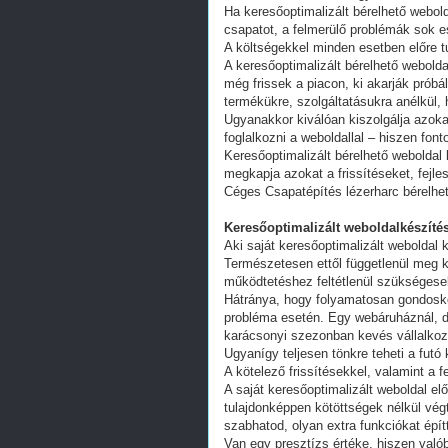
Ha keresőoptimalizált bérelhető webold
csapatot, a felmerülő problémák sok e
A költségekkel minden esetben előre tu
A keresőoptimalizált bérelhető webold
még frissek a piacon, ki akarják próbá
termékükre, szolgáltatásukra anélkül,
Ugyanakkor kiválóan kiszolgálja azoka
foglalkozni a weboldallal – hiszen fon
Keresőoptimalizált bérelhető weboldal 
megkapja azokat a frissítéseket, fejl
Céges Csapatépítés lézerharc bérelhe
Keresőoptimalizált weboldalkészítés
Aki saját keresőoptimalizált weboldal k
Természetesen ettől függetlenül meg k
működtetéshez feltétlenül szükségesek
Hátránya, hogy folyamatosan gondoskodn
probléma esetén. Egy webáruháznál, d
karácsonyi szezonban kevés vállalkoz
Ugyanígy teljesen tönkre teheti a futó
A kötelező frissítésekkel, valamint a 
A saját keresőoptimalizált weboldal e
tulajdonképpen kötöttségek nélkül vég
szabhatod, olyan extra funkciókat épít
Van egy presztízs értéke, hiszen valób