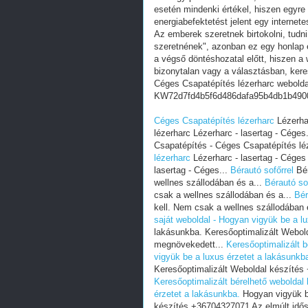
esetén mindenki értékel, hiszen egyre
energiabefektetést jelent egy internete
Az emberek szeretnek birtokolni, tudn
szeretnének", azonban ez egy honlap e
a végső döntéshozatal előtt, hiszen a w
bizonytalan vagy a választásban, ker
Céges Csapatépítés lézerharc webolda
KW72d7fd4b5f6d486dafa95b4db1b490
Céges Csapatépítés lézerharc
Lézerhar
lézerharc Lézerharc - lasertag - Céges
Csapatépítés - Céges Csapatépítés léz
lézerharc
Lézerharc - lasertag - Céges
lasertag - Céges...
Bérautó sofőrrel
Bér
wellnes szállodában és a...
Bérautó so
csak a wellnes szállodában és a...
Bér
kell. Nem csak a wellnes szállodában 
saját weboldal - Hogyan vigyük be a l
lakásunkba. Keresőoptimalizált Webol
megnövekedett...
Keresőoptimalizált b
vigyük be a luxus érzetet a lakásunkb
Keresőoptimalizált Weboldal készítés
Keresőoptimalizált bérelhető weboldal 
érzetet a lakásunkba.
Hogyan vigyük be
készítés +36704327071 Az elmúlt idő