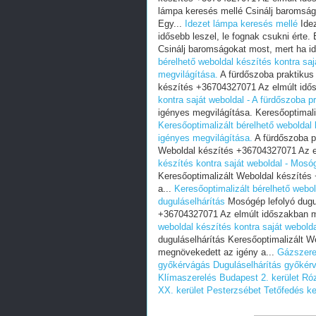
lámpa keresés mellé Csinálj baromságo
Egy...
Idezet lámpa keresés mellé
Idez
idősebb leszel, le fognak csukni érte. 
Csinálj baromságokat most, mert ha id
bérelhető weboldal készítés kontra saj
megvilágítása.
A fürdőszoba praktikus
készítés +36704327071 Az elmúlt idő
kontra saját weboldal - A fürdőszoba p
igényes megvilágítása. Keresőoptimal
Keresőoptimalizált bérelhető weboldal 
igényes megvilágítása.
A fürdőszoba p
Weboldal készítés +36704327071 Az e
készítés kontra saját weboldal - Mosóg
Keresőoptimalizált Weboldal készíté
a...
Keresőoptimalizált bérelhető webol
duguláselhárítás
Mosógép lefolyó dugul
+36704327071 Az elmúlt időszakban m
weboldal készítés kontra saját webolda
duguláselhárítás Keresőoptimalizált 
megnövekedett az igény a...
Gázszere
győkérvágás
Duguláselhárítás győkér
Klímaszerelés Budapest 2. kerület R
XX. kerület Pesterzsébet
Tetőfedés k