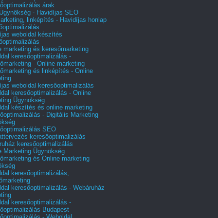
őoptimalizálás árak
gynökség - Havidíjas SEO
arketing, linképítés - Havidíjas honlap
őoptimalizálás
íjas weboldal készítés
őoptimalizálás
e marketing és keresőmarketing
dal keresőoptimalizálás -
őmarketing - Online marketing
őmarketing és linképítés - Online
ting
íjas weboldal keresőoptimalizálás
dal keresőoptimalizálás - Online
ting Ügynökség
dal készítés és online marketing
őoptimalizálás - Digitális Marketing
ökség
őoptimalizálás SEO
attervezés keresőoptimalizálás
uház keresőoptimalizálás
e Marketing Ügynökség
őmarketing és Online marketing
ökség
dal keresőoptimalizálás,
őmarketing
dal keresőoptimalizálás - Webáruház
ting
dal keresőoptimalizálás -
őoptimalizálás Budapest
őoptimalizálás - Weboldal