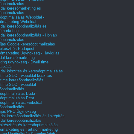
őoptimalizálás
dal keresőmarketing és
őoptimalizálás
őoptimalizálás Weboldal -
őmarketing Weboldal
dal keresőoptimalizálás és
őmarketing
dal keresőoptimalizálás - Honlap
őoptimalizálás
íjas Google keresőoptimalizálás
pkészítés Budapest
őmarketing Ügynökség - Havidíjas
dal keresőmarketing
ting ügynökség - Dwell time
alizálás
dal készítés és keresőoptimalizálás
 time SEO : weboldal készítés
 time keresőoptimalizálás
 time SEO : weboldal
őoptimalizálás
őoptimalizálás Buda -
őoptimalizálás Pest
őoptimalizálás, weboldal
őoptimalizálás
íjas PPC Ügynökség
dal keresőoptimalizálás és linképítés
dal keresőoptimalizálás
pkészítés és keresőoptimalizálás
őmarketing és Tartalommarketing
eting Ügyönökség Komplex Web+