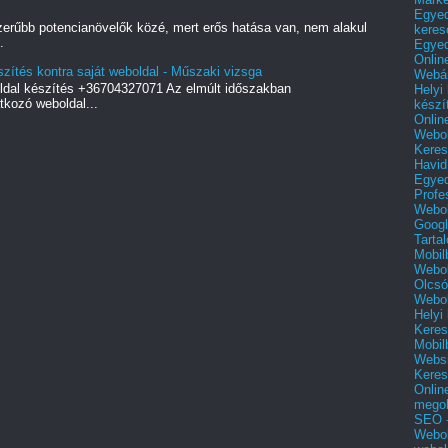
Egyed
zerűbb potencianövelők közé, mert erős hatása van, nem alakul
keres
.
Egyed
Onlin
szítés kontra saját weboldal - Műszaki vizsga
Webár
ldal készítés +36704327071 Az elmúlt időszakban
Helyi
kozó weboldal...
készí
Onlin
Webol
Keres
Havid
Egyed
Profe
Webol
Googl
Tarta
Mobil
Webol
Olcsó
Webol
Helyi
Keres
Mobil
Websi
Keres
Onlin
mego
SEO -
Webol