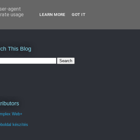
user-agent
erate usage
LEARN MORE
GOT IT
ch This Blog
ributors
mplex Web+
boldal készítés