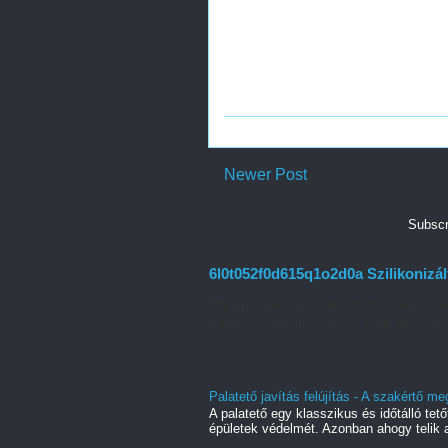
Newer Post
Subscr
6l0t052f0d615q1o2d0a Szilikonizált
Manapság egyre többen fordítanak figyel
Kevesen gondolnák, hogy ezek a tulajd..
Palatető javítás felújítás - A szakértő 
A palatető egy klasszikus és időtálló te
épületek védelmét. Azonban ahogy telik a