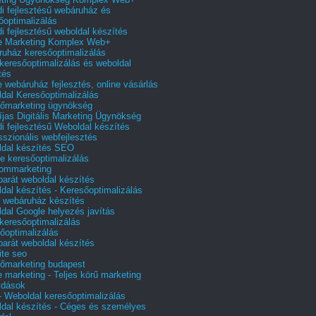
i fejlesztésű webáruház és
őoptimalizálás
i fejlesztésű weboldal készítés
e Marketing Komplex Web+
uház keresőoptimalizálás
 keresőoptimalizálás és weboldal
tés
e webáruház fejlesztés, online vásárlás
dal Keresőoptimalizálás
őmarketing ügynökség
íjas Digitális Marketing Ügynökség
i fejlesztésű Weboldal készítés
sszionális webfejlesztés
dal készítés SEO
e keresőoptimalizálás
lommarketing
barát weboldal készítés
dal készítés - Keresőoptimalizálás
 webáruház készítés
dal Google helyezés javítás
 keresőoptimalizálás
őoptimalizálás
barát weboldal készítés
te seo
őmarketing budapest
e marketing - Teljes körű marketing
ldások
 Weboldal keresőoptimalizálás
dal készítés - Céges és személyes