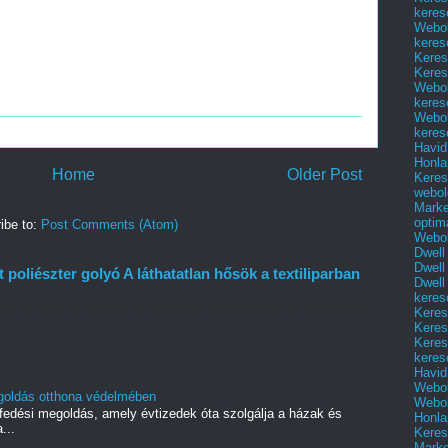
keres
Webol
keres
Keres
Keres
Webol
keres
Webol
keres
Havid
Honla
Home
Older Post
Keres
webol
Marke
optim
ibe to:
Post Comments (Atom)
Webol
Dwell
Dwell
 poliészter golyó A láthatatlan hősök a textiliparban
Dwell
keres
met a ruhák és textilek minőségére, tartósságára és kényelmére.
Keres
.
Keres
Keres
keres
Havid
Webol
megoldás otthona védelmében
Webol
tőfedési megoldás, amely évtizedek óta szolgálja a házak és
Honla
...
Keres
Mark