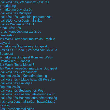
dal készítés, Webáruház készítés
e marketing
e marketing ügynökség
dal készítés Budapest
dal készítés, weboldal programozás
dal SEO Keresőoptimalizálás
ldal és Webáruház SEO
uház készítés
uház keresőoptimalizálás és
őmarketing
ex Web+ keresőoptimalizálás - Mobile
agyarul
őmarketing Ügynökség Budapest
íjas SEO : Eladó új és használt BMW i3
Budapest
őmarketing Budapest Komplex Web+
Ügynökség Budapest
ex Web+ Tesla Model 3
ex Web+ keresőoptimalizálás Budapest
dal készítés - Webáruház
őoptimalizálás - Keresőmarketing
dal készítés - Eladó használt Porsche
dal készítés Havidíjas
őoptimalizálás
dal készítés Budapest és Pest
dal készítés Használt elektromos autó
dal készítés Használtautó németország
íjas keresőoptimalizálás - használtautó
tország
íjas keresőoptimalizálás -