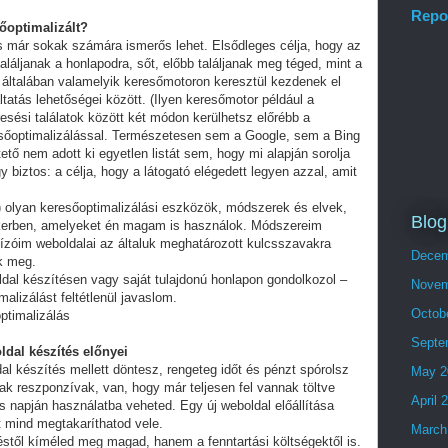
Repo
sőoptimalizált?
és már sokak számára ismerős lehet. Elsődleges célja, hogy az
láljanak a honlapodra, sőt, előbb találjanak meg téged, mint a
 általában valamelyik keresőmotoron keresztül kezdenek el
tatás lehetőségei között. (Ilyen keresőmotor például a
esési találatok között két módon kerülhetsz előrébb a
eresőoptimalizálással. Természetesen sem a Google, sem a Bing
ő nem adott ki egyetlen listát sem, hogy mi alapján sorolja
y biztos: a célja, hogy a látogató elégedett legyen azzal, amit
olyan keresőoptimalizálási eszközök, módszerek és elvek,
Blog
ikerben, amelyeket én magam is használok. Módszereim
ízóim weboldalai az általuk meghatározott kulcsszavakra
Decem
ek meg.
ldal készítésen vagy saját tulajdonú honlapon gondolkozol –
Novem
alizálást feltétlenül javaslom.
Octob
ptimalizálás
Septe
ldal készítés előnyei
al készítés mellett döntesz, rengeteg időt és pénzt spórolsz
May 2
ak reszponzívak, van, hogy már teljesen fel vannak töltve
April 
 napján használatba veheted. Egy új weboldal előállítása
t mind megtakaríthatod vele.
March
stől kíméled meg magad, hanem a fenntartási költségektől is.