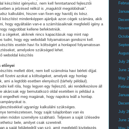
Febru
al készítést igényelsz, nem kell fenntartanod fejlesztői
setben a jelzésed nélkül is „maguktól megoldódnak".
Janua
dsz kalkulálni, hiszen van fixen egy havidíj és kész.
al készítést mindenképpen ajánljuk azon cégek számára, akik
Decem
lni, hogy egyáltalán van-e a számításaiknak megfelelő igény a
Novem
 hogy nagyobbat kellene befektetniük.
t a cégeket, akiknek nincs kapacitásuk nap mint nap
Octob
tos tudni, hogy egy weboldalt folyamatosan gondozni kell.
készítés esetén havi fix költségért a honlapod folyamatosan
Septe
esztéseket, amelyekre szükséged lehet.
Augus
tő weboldal készítés
July 
 előnyei
June 
észítés mellett dönt, nem kell számolnia havi bérleti díjjal.
ell fizetni azokat a költségeket, amelyek egy honlap
May 2
, ami a legtöbb esetben elenyésző (tárhely például).
i kell róla, hogy legyen egy fejlesztő, aki rendelkezésre áll
Febru
e akárcsak egy bemutatkozó oldal esetében is például a
Janua
ó engedheti meg magának, hogy napokra leáll a honlap.
 kampányokat is.
Decem
fejlesztésekkel ugyanígy kalkulálni szükséges.
July 
lőnye természetesen, hogy saját tulajdonban van és
telen módon személyre szabható. Teljesen a saját ízlésedre
June 
tethetsz bele, amilyet csak szeretnél.
an a saját felületedről van szó, amit megfelelő kivitelezés
May 2