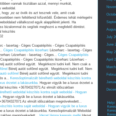
 többen vannak tisztában azzal, mennyi munkát,
Novem
s weboldal.
i, hogy „ez az övék és azt tesznek vele, amit csak
Octob
setében nem feltétlenül kifizetődő. Érdemes tehát mérlegelni
Septe
eboldalad vállalkozod egyik alappillérét jelenti. Ha
ess bizalommal és segítek meghozni a megfelelő döntést.
Augus
l készítés
02
July 
June 
c - lasertag - Céges Csapatépítés - Céges Csapatépítés
...
Céges Csapatépítés lézerharc
Lézerharc - lasertag - Céges
May 2
erharc Lézerharc - lasertag - Céges...
Céges Csapatépítés
 Csapatépítés - Céges Csapatépítés lézerharc Lézerharc -
April 
elj autót sofőrrel együtt. Megérkezni tudni kell. Nem csak a
March
főrrel
Bérelj autót sofőrrel együtt. Megérkezni tudni kell. Nem
autó sofőrrel
Bérelj autót sofőrrel együtt. Megérkezni tudni
Febru
és a...
Keresőoptimalizált bérelhető weboldal készítés kontra
Janua
uxus érzetet a lakásunkba.
Hogyan vigyük be a luxus érzetet a
dal készítés +36704327071 Az elmúlt időszakban
Decem
érelhető weboldal készítés kontra saját weboldal - Hogyan
a.
Hogyan vigyük be a luxus érzetet a lakásunkba.
 +36704327071 Az elmúlt időszakban megnövekedett...
Helyi
készítés kontra saját weboldal - Hogyan vigyük be a luxus
Keres
Keres
 a luxus érzetet a lakásunkba. Keresőoptimalizált Weboldal
Keres
szakban megnövekedett...
Idezet lámpa keresés mellé
Idezet