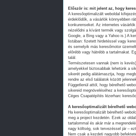
Először is: mit jelent az, hogy kere
A keresőoptimalizált weboldal kifejez
érdeklődők, a vásárlók könnyebben ráta
konkurenseket. Az internetes vásárlók
nézelődni a kívánt termék vagy szolgál
Google, a Bing vagy a Yahoo is.) A ker
listában: fizetett hirdetéssel vagy k
és semelyik más keresőmotor üzemeltet
előrébb vagy hátrébb a tartalmakat. Eg
talál.
Természetesen vannak (nem is kevés) 
amelyekkel biztosabbak lehetünk a s
sikerét pedig alátámasztja, hogy megb
rendre az első találatok között jelenn
Függetlenül attól, hogy bérelhető webo
sikereid megnöveléséhez a keresőoptim
Céges Csapatépítés lézerharc keresőo
A keresőoptimalizált bérelhető webo
Ha keresőoptimalizált bérelhető webold
meg a project kezdetén. Ezek az oldal
tartalommal és akár már a megrendelés
nagy költség, sok tervezéssel jár – ez
Nem csak a kezdeti nagyobb befekteté